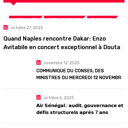
,
,
,
ACTUALITE
ART& CULTURE
DIASPORA
octobre 27, 2025
TOURISME
Quand Naples rencontre Dakar: Enzo
Avitabile en concert exceptionnel à Douta
Seck
novembre 12, 2025
COMMUNIQUE DU CONSEIL DES
MINISTRES DU MERCREDI 12 NOVEMBRE
2025
octobre 6, 2025
𝗔𝗶𝗿 𝗦𝗲́𝗻𝗲́𝗴𝗮𝗹 : 𝗮𝘂𝗱𝗶𝘁, 𝗴𝗼𝘂𝘃𝗲𝗿𝗻𝗮𝗻𝗰𝗲 𝗲𝘁
𝗱𝗲́𝗳𝗶𝘀 𝘀𝘁𝗿𝘂𝗰𝘁𝘂𝗿𝗲𝗹𝘀 𝗮𝗽𝗿𝗲̀𝘀 7 𝗮𝗻𝘀
𝗱’𝗲𝘅𝗶𝘀𝘁𝗲𝗻𝗰𝗲