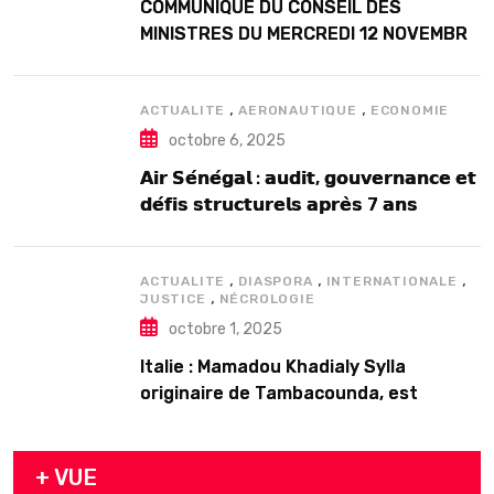
COMMUNIQUE DU CONSEIL DES
MINISTRES DU MERCREDI 12 NOVEMBRE
2025
,
,
ACTUALITE
AERONAUTIQUE
ECONOMIE
octobre 6, 2025
𝗔𝗶𝗿 𝗦𝗲́𝗻𝗲́𝗴𝗮𝗹 : 𝗮𝘂𝗱𝗶𝘁, 𝗴𝗼𝘂𝘃𝗲𝗿𝗻𝗮𝗻𝗰𝗲 𝗲𝘁
𝗱𝗲́𝗳𝗶𝘀 𝘀𝘁𝗿𝘂𝗰𝘁𝘂𝗿𝗲𝗹𝘀 𝗮𝗽𝗿𝗲̀𝘀 7 𝗮𝗻𝘀
𝗱’𝗲𝘅𝗶𝘀𝘁𝗲𝗻𝗰𝗲
,
,
,
ACTUALITE
DIASPORA
INTERNATIONALE
,
JUSTICE
NÉCROLOGIE
octobre 1, 2025
Italie : Mamadou Khadialy Sylla
originaire de Tambacounda, est
décédé en prison 24 heures après son
arrestation
+ VUE