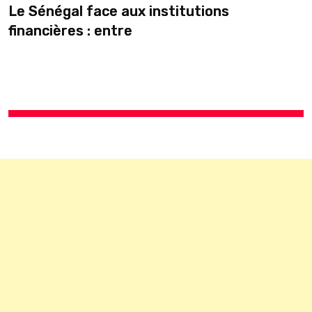
Le Sénégal face aux institutions
S
financières : entre
L