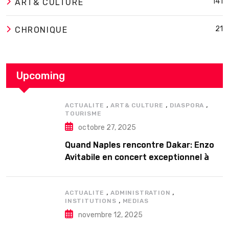
141
ART& CULTURE
21
CHRONIQUE
Upcoming
,
,
,
ACTUALITE
ART& CULTURE
DIASPORA
TOURISME
octobre 27, 2025
Quand Naples rencontre Dakar: Enzo
Avitabile en concert exceptionnel à
Douta Seck
,
,
ACTUALITE
ADMINISTRATION
,
INSTITUTIONS
MEDIAS
novembre 12, 2025