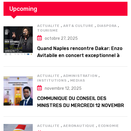
Upcoming
,
,
,
ACTUALITE
ART& CULTURE
DIASPORA
TOURISME
octobre 27, 2025
Quand Naples rencontre Dakar: Enzo
Avitabile en concert exceptionnel à
Douta Seck
,
,
ACTUALITE
ADMINISTRATION
,
INSTITUTIONS
MEDIAS
novembre 12, 2025
COMMUNIQUE DU CONSEIL DES
MINISTRES DU MERCREDI 12 NOVEMBRE
2025
,
,
ACTUALITE
AERONAUTIQUE
ECONOMIE