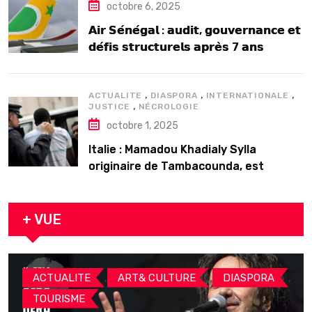
octobre 6, 2025
𝗔𝗶𝗿 𝗦𝗲́𝗻𝗲́𝗴𝗮𝗹 : 𝗮𝘂𝗱𝗶𝘁, 𝗴𝗼𝘂𝘃𝗲𝗿𝗻𝗮𝗻𝗰𝗲 𝗲𝘁
𝗱𝗲́𝗳𝗶𝘀 𝘀𝘁𝗿𝘂𝗰𝘁𝘂𝗿𝗲𝗹𝘀 𝗮𝗽𝗿𝗲̀𝘀 7 𝗮𝗻𝘀
𝗱’𝗲𝘅𝗶𝘀𝘁𝗲𝗻𝗰𝗲
,
,
,
ACTUALITE
DIASPORA
INTERNATIONALE
,
JUSTICE
NÉCROLOGIE
octobre 1, 2025
Italie : Mamadou Khadialy Sylla
originaire de Tambacounda, est
décédé en prison 24 heures après son
arrestation
+ VUE
,
,
,
ACTUALITE
ART& CULTURE
DIASPORA
TOURISME