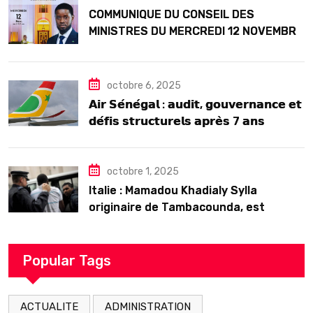
COMMUNIQUE DU CONSEIL DES
MINISTRES DU MERCREDI 12 NOVEMBRE
2025
octobre 6, 2025
𝗔𝗶𝗿 𝗦𝗲́𝗻𝗲́𝗴𝗮𝗹 : 𝗮𝘂𝗱𝗶𝘁, 𝗴𝗼𝘂𝘃𝗲𝗿𝗻𝗮𝗻𝗰𝗲 𝗲𝘁
𝗱𝗲́𝗳𝗶𝘀 𝘀𝘁𝗿𝘂𝗰𝘁𝘂𝗿𝗲𝗹𝘀 𝗮𝗽𝗿𝗲̀𝘀 7 𝗮𝗻𝘀
𝗱’𝗲𝘅𝗶𝘀𝘁𝗲𝗻𝗰𝗲
octobre 1, 2025
Italie : Mamadou Khadialy Sylla
originaire de Tambacounda, est
décédé en prison 24 heures après son
arrestation
Popular Tags
ACTUALITE
ADMINISTRATION