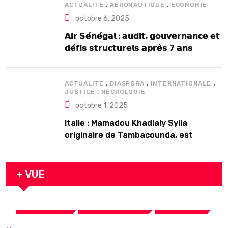
,
,
ACTUALITE
AERONAUTIQUE
ECONOMIE
octobre 6, 2025
𝗔𝗶𝗿 𝗦𝗲́𝗻𝗲́𝗴𝗮𝗹 : 𝗮𝘂𝗱𝗶𝘁, 𝗴𝗼𝘂𝘃𝗲𝗿𝗻𝗮𝗻𝗰𝗲 𝗲𝘁
𝗱𝗲́𝗳𝗶𝘀 𝘀𝘁𝗿𝘂𝗰𝘁𝘂𝗿𝗲𝗹𝘀 𝗮𝗽𝗿𝗲̀𝘀 7 𝗮𝗻𝘀
𝗱’𝗲𝘅𝗶𝘀𝘁𝗲𝗻𝗰𝗲
,
,
,
ACTUALITE
DIASPORA
INTERNATIONALE
,
JUSTICE
NÉCROLOGIE
octobre 1, 2025
Italie : Mamadou Khadialy Sylla
originaire de Tambacounda, est
décédé en prison 24 heures après son
arrestation
+ VUE
,
,
,
ACTUALITE
ART& CULTURE
DIASPORA