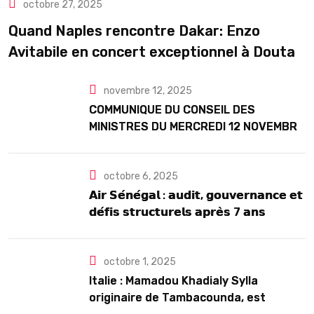
octobre 27, 2025
TOURISME
Quand Naples rencontre Dakar: Enzo
Avitabile en concert exceptionnel à Douta
Seck
novembre 12, 2025
COMMUNIQUE DU CONSEIL DES
MINISTRES DU MERCREDI 12 NOVEMBRE
2025
octobre 6, 2025
𝗔𝗶𝗿 𝗦𝗲́𝗻𝗲́𝗴𝗮𝗹 : 𝗮𝘂𝗱𝗶𝘁, 𝗴𝗼𝘂𝘃𝗲𝗿𝗻𝗮𝗻𝗰𝗲 𝗲𝘁
𝗱𝗲́𝗳𝗶𝘀 𝘀𝘁𝗿𝘂𝗰𝘁𝘂𝗿𝗲𝗹𝘀 𝗮𝗽𝗿𝗲̀𝘀 7 𝗮𝗻𝘀
𝗱’𝗲𝘅𝗶𝘀𝘁𝗲𝗻𝗰𝗲
octobre 1, 2025
Italie : Mamadou Khadialy Sylla
originaire de Tambacounda, est