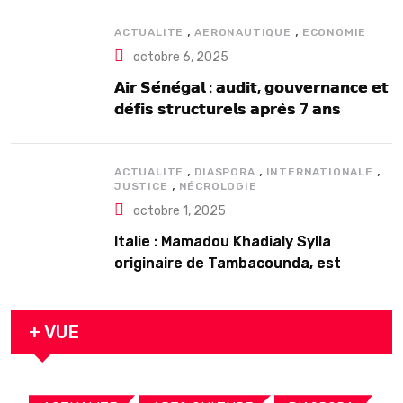
,
,
ACTUALITE
AERONAUTIQUE
ECONOMIE
octobre 6, 2025
𝗔𝗶𝗿 𝗦𝗲́𝗻𝗲́𝗴𝗮𝗹 : 𝗮𝘂𝗱𝗶𝘁, 𝗴𝗼𝘂𝘃𝗲𝗿𝗻𝗮𝗻𝗰𝗲 𝗲𝘁
𝗱𝗲́𝗳𝗶𝘀 𝘀𝘁𝗿𝘂𝗰𝘁𝘂𝗿𝗲𝗹𝘀 𝗮𝗽𝗿𝗲̀𝘀 7 𝗮𝗻𝘀
𝗱’𝗲𝘅𝗶𝘀𝘁𝗲𝗻𝗰𝗲
,
,
,
ACTUALITE
DIASPORA
INTERNATIONALE
,
JUSTICE
NÉCROLOGIE
octobre 1, 2025
Italie : Mamadou Khadialy Sylla
originaire de Tambacounda, est
décédé en prison 24 heures après son
arrestation
+ VUE