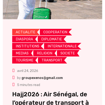
ACTUALITE
COOPERATION
DIASPORA
DIPLOMATIE
INSTITUTIONS
INTERNATIONALE
MEDIAS
RELIGION
SOCIETE
TOURISME
TRANSPORT
avril 24, 2026
by
groupexenos@gmail.com
5 minutes read
Hajj2026 : Air Sénégal, de
l’opérateur de transport à