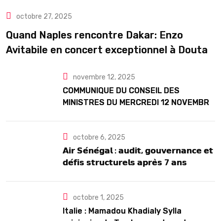
,
,
,
ACTUALITE
ART& CULTURE
DIASPORA
octobre 27, 2025
TOURISME
Quand Naples rencontre Dakar: Enzo
Avitabile en concert exceptionnel à Douta
Seck
novembre 12, 2025
COMMUNIQUE DU CONSEIL DES
MINISTRES DU MERCREDI 12 NOVEMBRE
2025
octobre 6, 2025
𝗔𝗶𝗿 𝗦𝗲́𝗻𝗲́𝗴𝗮𝗹 : 𝗮𝘂𝗱𝗶𝘁, 𝗴𝗼𝘂𝘃𝗲𝗿𝗻𝗮𝗻𝗰𝗲 𝗲𝘁
𝗱𝗲́𝗳𝗶𝘀 𝘀𝘁𝗿𝘂𝗰𝘁𝘂𝗿𝗲𝗹𝘀 𝗮𝗽𝗿𝗲̀𝘀 7 𝗮𝗻𝘀
𝗱’𝗲𝘅𝗶𝘀𝘁𝗲𝗻𝗰𝗲
octobre 1, 2025
Italie : Mamadou Khadialy Sylla