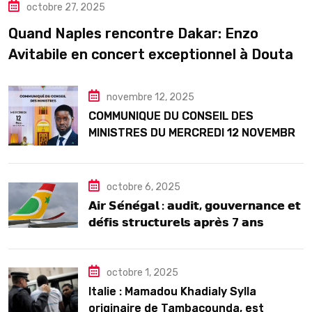
octobre 27, 2025
Quand Naples rencontre Dakar: Enzo
Avitabile en concert exceptionnel à Douta
Seck
novembre 12, 2025
COMMUNIQUE DU CONSEIL DES
MINISTRES DU MERCREDI 12 NOVEMBRE
2025
octobre 6, 2025
𝗔𝗶𝗿 𝗦𝗲́𝗻𝗲́𝗴𝗮𝗹 : 𝗮𝘂𝗱𝗶𝘁, 𝗴𝗼𝘂𝘃𝗲𝗿𝗻𝗮𝗻𝗰𝗲 𝗲𝘁
𝗱𝗲́𝗳𝗶𝘀 𝘀𝘁𝗿𝘂𝗰𝘁𝘂𝗿𝗲𝗹𝘀 𝗮𝗽𝗿𝗲̀𝘀 7 𝗮𝗻𝘀
𝗱’𝗲𝘅𝗶𝘀𝘁𝗲𝗻𝗰𝗲
octobre 1, 2025
Italie : Mamadou Khadialy Sylla
originaire de Tambacounda, est