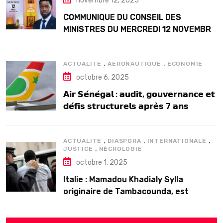
novembre 12, 2025
COMMUNIQUE DU CONSEIL DES
MINISTRES DU MERCREDI 12 NOVEMBRE
2025
,
,
ACTUALITE
AERONAUTIQUE
ECONOMIE
octobre 6, 2025
𝗔𝗶𝗿 𝗦𝗲́𝗻𝗲́𝗴𝗮𝗹 : 𝗮𝘂𝗱𝗶𝘁, 𝗴𝗼𝘂𝘃𝗲𝗿𝗻𝗮𝗻𝗰𝗲 𝗲𝘁
𝗱𝗲́𝗳𝗶𝘀 𝘀𝘁𝗿𝘂𝗰𝘁𝘂𝗿𝗲𝗹𝘀 𝗮𝗽𝗿𝗲̀𝘀 7 𝗮𝗻𝘀
𝗱’𝗲𝘅𝗶𝘀𝘁𝗲𝗻𝗰𝗲
,
,
,
ACTUALITE
DIASPORA
INTERNATIONALE
,
JUSTICE
NÉCROLOGIE
octobre 1, 2025
Italie : Mamadou Khadialy Sylla
originaire de Tambacounda, est
décédé en prison 24 heures après son
arrestation