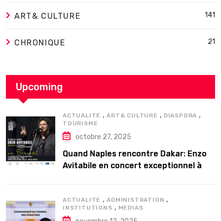
141
ART& CULTURE
21
CHRONIQUE
Upcoming
,
,
,
ACTUALITE
ART& CULTURE
DIASPORA
TOURISME
octobre 27, 2025
Quand Naples rencontre Dakar: Enzo
Avitabile en concert exceptionnel à
Douta Seck
,
,
ACTUALITE
ADMINISTRATION
,
INSTITUTIONS
MEDIAS