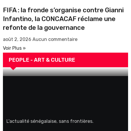
FIFA : la fronde s’organise contre Gianni
Infantino, la CONCACAF réclame une
refonte de la gouvernance
ACTUALITE
ART& CULTURE
COOPERATION
août 2, 2026
Aucun commentaire
DIASPORA
ECONOMIE
Voir Plus »
FIEDA 2026 ouvre ses portes pour
PEOPLE - ART & CULTURE
célébrer l’entrepreneuriat
L'actualité sénégalaise, sans frontières.