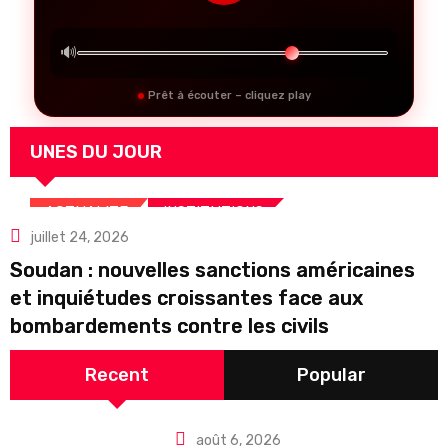
🔊
Prêt à écouter – cliquez play
UNES DU JOUR
ACTUALITE
INSTITUTIONS
juillet 24, 2026
INTERNATIONALE
MEDIAS
Soudan : nouvelles sanctions américaines
et inquiétudes croissantes face aux
bombardements contre les civils
Recent
Popular
août 6, 2026