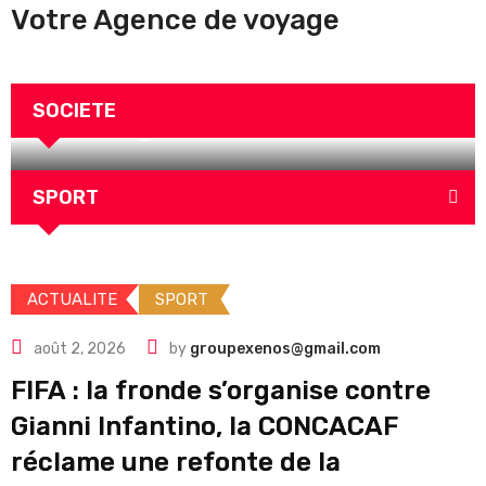
Votre Agence de voyage
POLITIQUE
RELIGION
SANTE
SOCIETE
SPORT
TOURISME
TRANSPORT
Dialogue national : Diomaye Faye change
SOCIETE
de stratégie
SPORT
ACTUALITE
SPORT
août 2, 2026
by
groupexenos@gmail.com
FIFA : la fronde s’organise contre
Gianni Infantino, la CONCACAF
réclame une refonte de la