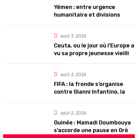
Yémen : entre urgence
humanitaire et divisions
politiques, l’escalade du
chaos
août 3, 2026
Ceuta, ou le jour où l’Europe a
vu sa propre jeunesse vieillir
face à celle de l’Afrique
août 2, 2026
FIFA : la fronde s’organise
contre Gianni Infantino, la
CONCACAF réclame une
refonte de la gouvernance
août 2, 2026
Guinée : Mamadi Doumbouya
s’accorde une pause en Grèce