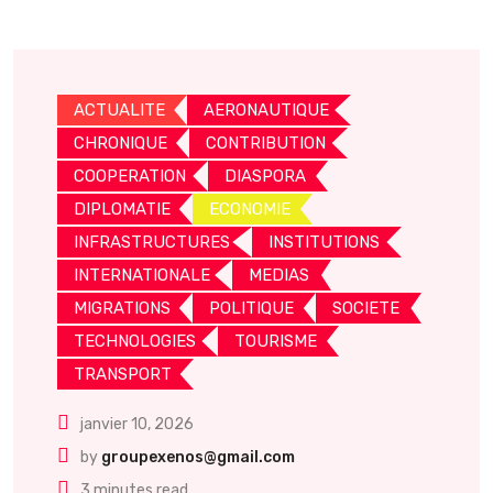
ACTUALITE
AERONAUTIQUE
CHRONIQUE
CONTRIBUTION
COOPERATION
DIASPORA
DIPLOMATIE
ECONOMIE
INFRASTRUCTURES
INSTITUTIONS
INTERNATIONALE
MEDIAS
MIGRATIONS
POLITIQUE
SOCIETE
TECHNOLOGIES
TOURISME
TRANSPORT
janvier 10, 2026
by
groupexenos@gmail.com
3 minutes read