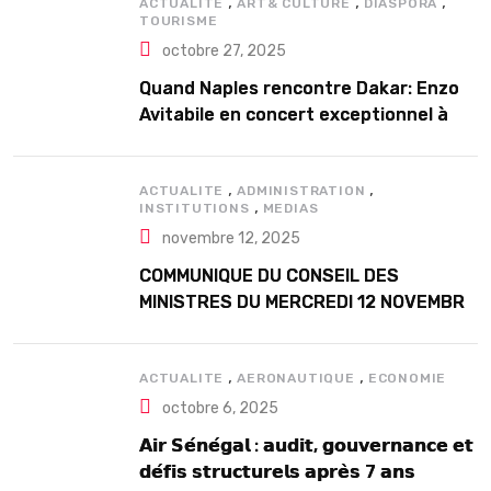
,
,
,
ACTUALITE
ART& CULTURE
DIASPORA
TOURISME
octobre 27, 2025
Quand Naples rencontre Dakar: Enzo
Avitabile en concert exceptionnel à
Douta Seck
,
,
ACTUALITE
ADMINISTRATION
,
INSTITUTIONS
MEDIAS
novembre 12, 2025
COMMUNIQUE DU CONSEIL DES
MINISTRES DU MERCREDI 12 NOVEMBRE
2025
,
,
ACTUALITE
AERONAUTIQUE
ECONOMIE
octobre 6, 2025
𝗔𝗶𝗿 𝗦𝗲́𝗻𝗲́𝗴𝗮𝗹 : 𝗮𝘂𝗱𝗶𝘁, 𝗴𝗼𝘂𝘃𝗲𝗿𝗻𝗮𝗻𝗰𝗲 𝗲𝘁
𝗱𝗲́𝗳𝗶𝘀 𝘀𝘁𝗿𝘂𝗰𝘁𝘂𝗿𝗲𝗹𝘀 𝗮𝗽𝗿𝗲̀𝘀 7 𝗮𝗻𝘀