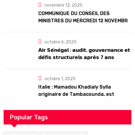
novembre 12, 2025
COMMUNIQUE DU CONSEIL DES
MINISTRES DU MERCREDI 12 NOVEMBRE
2025
octobre 6, 2025
𝗔𝗶𝗿 𝗦𝗲́𝗻𝗲́𝗴𝗮𝗹 : 𝗮𝘂𝗱𝗶𝘁, 𝗴𝗼𝘂𝘃𝗲𝗿𝗻𝗮𝗻𝗰𝗲 𝗲𝘁
𝗱𝗲́𝗳𝗶𝘀 𝘀𝘁𝗿𝘂𝗰𝘁𝘂𝗿𝗲𝗹𝘀 𝗮𝗽𝗿𝗲̀𝘀 7 𝗮𝗻𝘀
𝗱’𝗲𝘅𝗶𝘀𝘁𝗲𝗻𝗰𝗲
octobre 1, 2025
Italie : Mamadou Khadialy Sylla
originaire de Tambacounda, est
décédé en prison 24 heures après son
arrestation
Popular Tags