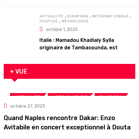
𝗱’𝗲𝘅𝗶𝘀𝘁𝗲𝗻𝗰𝗲
,
,
,
ACTUALITE
DIASPORA
INTERNATIONALE
,
JUSTICE
NÉCROLOGIE
octobre 1, 2025
Italie : Mamadou Khadialy Sylla
originaire de Tambacounda, est
décédé en prison 24 heures après son
arrestation
+ VUE
,
,
,
ACTUALITE
ART& CULTURE
DIASPORA
octobre 27, 2025
TOURISME
Quand Naples rencontre Dakar: Enzo
Avitabile en concert exceptionnel à Douta
Seck