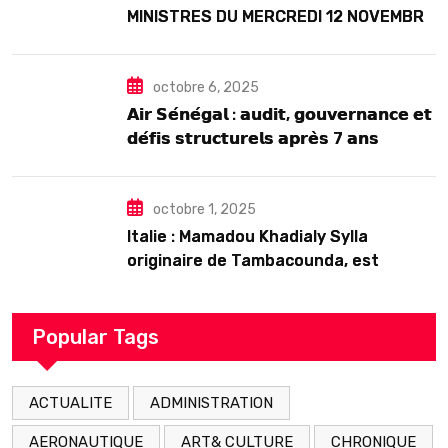
MINISTRES DU MERCREDI 12 NOVEMBRE
2025
octobre 6, 2025
𝗔𝗶𝗿 𝗦𝗲́𝗻𝗲́𝗴𝗮𝗹 : 𝗮𝘂𝗱𝗶𝘁, 𝗴𝗼𝘂𝘃𝗲𝗿𝗻𝗮𝗻𝗰𝗲 𝗲𝘁
𝗱𝗲́𝗳𝗶𝘀 𝘀𝘁𝗿𝘂𝗰𝘁𝘂𝗿𝗲𝗹𝘀 𝗮𝗽𝗿𝗲̀𝘀 7 𝗮𝗻𝘀
𝗱’𝗲𝘅𝗶𝘀𝘁𝗲𝗻𝗰𝗲
octobre 1, 2025
Italie : Mamadou Khadialy Sylla
originaire de Tambacounda, est
décédé en prison 24 heures après son
arrestation
Popular Tags
ACTUALITE
ADMINISTRATION
AERONAUTIQUE
ART& CULTURE
CHRONIQUE