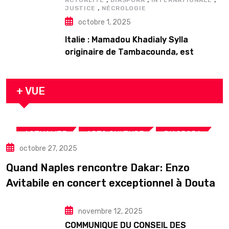
ACTUALITE
DIASPORA
INTERNATIONALE
,
JUSTICE
NÉCROLOGIE
octobre 1, 2025
Italie : Mamadou Khadialy Sylla
originaire de Tambacounda, est
décédé en prison 24 heures après son
arrestation
+ VUE
,
,
,
ACTUALITE
ART& CULTURE
DIASPORA
octobre 27, 2025
TOURISME
Quand Naples rencontre Dakar: Enzo
Avitabile en concert exceptionnel à Douta
Seck
novembre 12, 2025
COMMUNIQUE DU CONSEIL DES