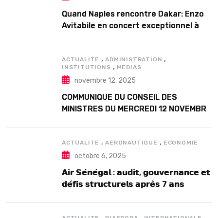
Quand Naples rencontre Dakar: Enzo
Avitabile en concert exceptionnel à
Douta Seck
,
,
ACTUALITE
ADMINISTRATION
,
INSTITUTIONS
MEDIAS
novembre 12, 2025
COMMUNIQUE DU CONSEIL DES
MINISTRES DU MERCREDI 12 NOVEMBRE
2025
,
,
ACTUALITE
AERONAUTIQUE
ECONOMIE
octobre 6, 2025
𝗔𝗶𝗿 𝗦𝗲́𝗻𝗲́𝗴𝗮𝗹 : 𝗮𝘂𝗱𝗶𝘁, 𝗴𝗼𝘂𝘃𝗲𝗿𝗻𝗮𝗻𝗰𝗲 𝗲𝘁
𝗱𝗲́𝗳𝗶𝘀 𝘀𝘁𝗿𝘂𝗰𝘁𝘂𝗿𝗲𝗹𝘀 𝗮𝗽𝗿𝗲̀𝘀 7 𝗮𝗻𝘀
𝗱’𝗲𝘅𝗶𝘀𝘁𝗲𝗻𝗰𝗲
,
,
,