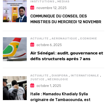
,
INSTITUTIONS
MEDIAS
novembre 12, 2025
COMMUNIQUE DU CONSEIL DES
MINISTRES DU MERCREDI 12 NOVEMBRE
2025
,
,
ACTUALITE
AERONAUTIQUE
ECONOMIE
octobre 6, 2025
𝗔𝗶𝗿 𝗦𝗲́𝗻𝗲́𝗴𝗮𝗹 : 𝗮𝘂𝗱𝗶𝘁, 𝗴𝗼𝘂𝘃𝗲𝗿𝗻𝗮𝗻𝗰𝗲 𝗲𝘁
𝗱𝗲́𝗳𝗶𝘀 𝘀𝘁𝗿𝘂𝗰𝘁𝘂𝗿𝗲𝗹𝘀 𝗮𝗽𝗿𝗲̀𝘀 7 𝗮𝗻𝘀
𝗱’𝗲𝘅𝗶𝘀𝘁𝗲𝗻𝗰𝗲
,
,
,
ACTUALITE
DIASPORA
INTERNATIONALE
,
JUSTICE
NÉCROLOGIE
octobre 1, 2025
Italie : Mamadou Khadialy Sylla
originaire de Tambacounda, est
décédé en prison 24 heures après son