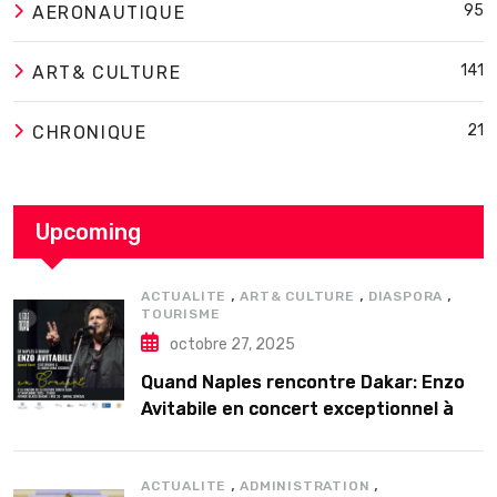
95
AERONAUTIQUE
141
ART& CULTURE
21
CHRONIQUE
Upcoming
,
,
,
ACTUALITE
ART& CULTURE
DIASPORA
TOURISME
octobre 27, 2025
Quand Naples rencontre Dakar: Enzo
Avitabile en concert exceptionnel à
Douta Seck
,
,
ACTUALITE
ADMINISTRATION