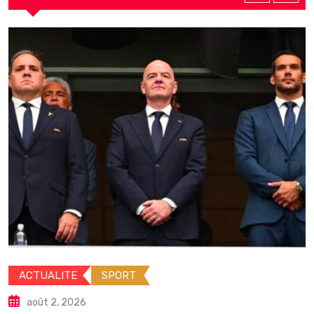
ACTUALITE
IN
ORT
août 2, 2026
Guinée : Mamad