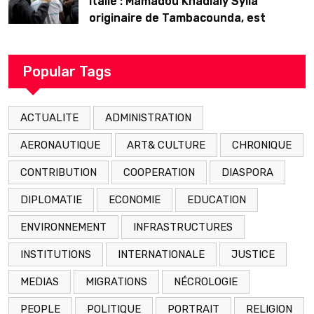
Italie : Mamadou Khadialy Sylla
originaire de Tambacounda, est
décédé en prison 24 heures après son
arrestation
Popular Tags
ACTUALITE
ADMINISTRATION
AERONAUTIQUE
ART& CULTURE
CHRONIQUE
CONTRIBUTION
COOPERATION
DIASPORA
DIPLOMATIE
ECONOMIE
EDUCATION
ENVIRONNEMENT
INFRASTRUCTURES
INSTITUTIONS
INTERNATIONALE
JUSTICE
MEDIAS
MIGRATIONS
NÉCROLOGIE
PEOPLE
POLITIQUE
PORTRAIT
RELIGION