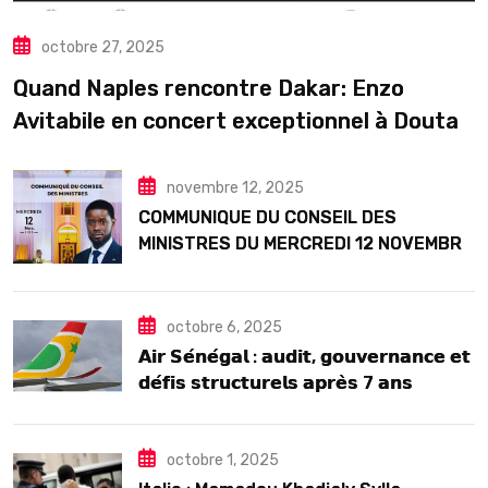
octobre 27, 2025
Quand Naples rencontre Dakar: Enzo
Avitabile en concert exceptionnel à Douta
Seck
novembre 12, 2025
COMMUNIQUE DU CONSEIL DES
MINISTRES DU MERCREDI 12 NOVEMBRE
2025
octobre 6, 2025
𝗔𝗶𝗿 𝗦𝗲́𝗻𝗲́𝗴𝗮𝗹 : 𝗮𝘂𝗱𝗶𝘁, 𝗴𝗼𝘂𝘃𝗲𝗿𝗻𝗮𝗻𝗰𝗲 𝗲𝘁
𝗱𝗲́𝗳𝗶𝘀 𝘀𝘁𝗿𝘂𝗰𝘁𝘂𝗿𝗲𝗹𝘀 𝗮𝗽𝗿𝗲̀𝘀 7 𝗮𝗻𝘀
𝗱’𝗲𝘅𝗶𝘀𝘁𝗲𝗻𝗰𝗲
octobre 1, 2025