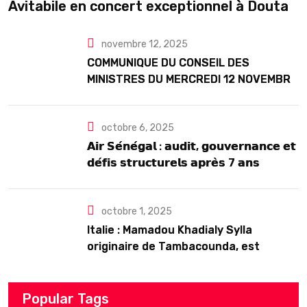
Avitabile en concert exceptionnel à Douta
Seck
novembre 12, 2025
COMMUNIQUE DU CONSEIL DES
MINISTRES DU MERCREDI 12 NOVEMBRE
2025
octobre 6, 2025
𝗔𝗶𝗿 𝗦𝗲́𝗻𝗲́𝗴𝗮𝗹 : 𝗮𝘂𝗱𝗶𝘁, 𝗴𝗼𝘂𝘃𝗲𝗿𝗻𝗮𝗻𝗰𝗲 𝗲𝘁
𝗱𝗲́𝗳𝗶𝘀 𝘀𝘁𝗿𝘂𝗰𝘁𝘂𝗿𝗲𝗹𝘀 𝗮𝗽𝗿𝗲̀𝘀 7 𝗮𝗻𝘀
𝗱’𝗲𝘅𝗶𝘀𝘁𝗲𝗻𝗰𝗲
octobre 1, 2025
Italie : Mamadou Khadialy Sylla
originaire de Tambacounda, est
décédé en prison 24 heures après son
arrestation
Popular Tags