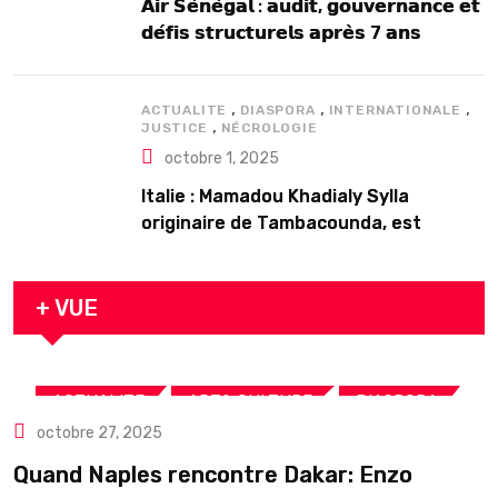
𝗔𝗶𝗿 𝗦𝗲́𝗻𝗲́𝗴𝗮𝗹 : 𝗮𝘂𝗱𝗶𝘁, 𝗴𝗼𝘂𝘃𝗲𝗿𝗻𝗮𝗻𝗰𝗲 𝗲𝘁
𝗱𝗲́𝗳𝗶𝘀 𝘀𝘁𝗿𝘂𝗰𝘁𝘂𝗿𝗲𝗹𝘀 𝗮𝗽𝗿𝗲̀𝘀 7 𝗮𝗻𝘀
𝗱’𝗲𝘅𝗶𝘀𝘁𝗲𝗻𝗰𝗲
,
,
,
ACTUALITE
DIASPORA
INTERNATIONALE
,
JUSTICE
NÉCROLOGIE
octobre 1, 2025
Italie : Mamadou Khadialy Sylla
originaire de Tambacounda, est
décédé en prison 24 heures après son
arrestation
+ VUE
,
,
,
ACTUALITE
ART& CULTURE
DIASPORA
octobre 27, 2025
TOURISME
Quand Naples rencontre Dakar: Enzo