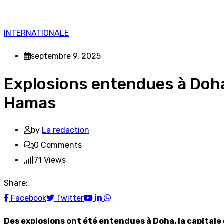
INTERNATIONALE
septembre 9, 2025
Explosions entendues à Doha
Hamas
by
La redaction
0
Comments
71
Views
Share:
Youtube
LinkedIn
Whatsapp
Facebook
Twitter
Des explosions ont été entendues à Doha, la capitale 