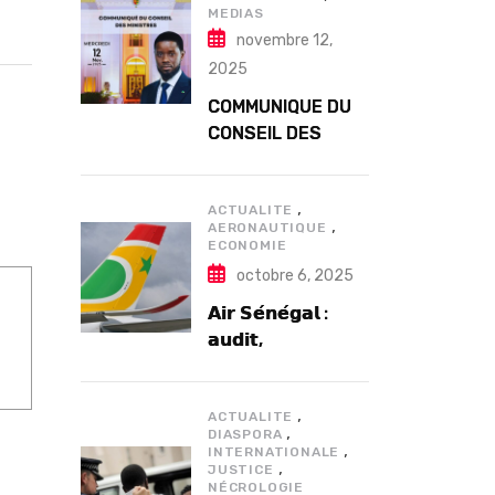
MEDIAS
novembre 12,
2025
COMMUNIQUE DU
CONSEIL DES
MINISTRES DU
MERCREDI 12
,
NOVEMBRE 2025
ACTUALITE
,
AERONAUTIQUE
ECONOMIE
octobre 6, 2025
𝗔𝗶𝗿 𝗦𝗲́𝗻𝗲́𝗴𝗮𝗹 :
𝗮𝘂𝗱𝗶𝘁,
𝗴𝗼𝘂𝘃𝗲𝗿𝗻𝗮𝗻𝗰𝗲 𝗲𝘁
𝗱𝗲́𝗳𝗶𝘀
,
𝘀𝘁𝗿𝘂𝗰𝘁𝘂𝗿𝗲𝗹𝘀
ACTUALITE
,
DIASPORA
𝗮𝗽𝗿𝗲̀𝘀 7 𝗮𝗻𝘀
,
INTERNATIONALE
,
𝗱’𝗲𝘅𝗶𝘀𝘁𝗲𝗻𝗰𝗲
JUSTICE
NÉCROLOGIE