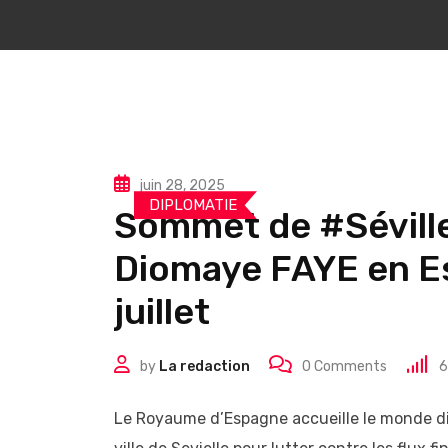
juin 28, 2025
DIPLOMATIE
Sommet de #Séville
Diomaye FAYE en Es
juillet
by
La redaction
0
Comments
6
Le Royaume d’Espagne accueille le monde dip