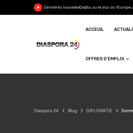
Skip
Ceuta, ou le jour où l’Europe a vu 
Dernières nouvelles
to
content
ACCEUIL
ACTUAL
OFFRES D’EMPLOI
Diaspora 24
Blog
DIPLOMATIE
Somme