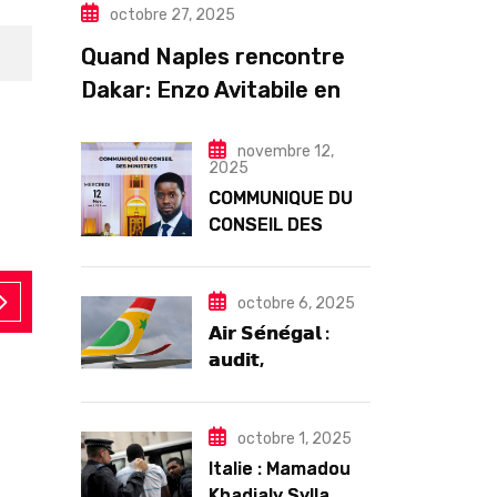
octobre 27, 2025
Quand Naples rencontre
Dakar: Enzo Avitabile en
concert exceptionnel à
novembre 12,
Douta Seck
2025
COMMUNIQUE DU
CONSEIL DES
MINISTRES DU
MERCREDI 12
NOVEMBRE 2025
octobre 6, 2025
𝗔𝗶𝗿 𝗦𝗲́𝗻𝗲́𝗴𝗮𝗹 :
𝗮𝘂𝗱𝗶𝘁,
𝗴𝗼𝘂𝘃𝗲𝗿𝗻𝗮𝗻𝗰𝗲 𝗲𝘁
𝗱𝗲́𝗳𝗶𝘀
SPORT
𝘀𝘁𝗿𝘂𝗰𝘁𝘂𝗿𝗲𝗹𝘀
octobre 1, 2025
𝗮𝗽𝗿𝗲̀𝘀 7 𝗮𝗻𝘀
Italie : Mamadou
septembre 13, 2025
𝗱’𝗲𝘅𝗶𝘀𝘁𝗲𝗻𝗰𝗲
Khadialy Sylla