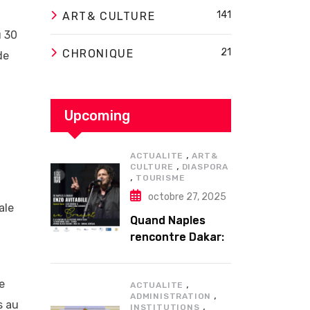
141
ART& CULTURE
u 30
21
CHRONIQUE
de
Upcoming
,
ACTUALITE
ART&
,
CULTURE
DIASPORA
,
TOURISME
octobre 27, 2025
ale
Quand Naples
rencontre Dakar:
Enzo Avitabile en
concert
e
,
exceptionnel à
ACTUALITE
,
ADMINISTRATION
Douta Seck
s au
,
INSTITUTIONS