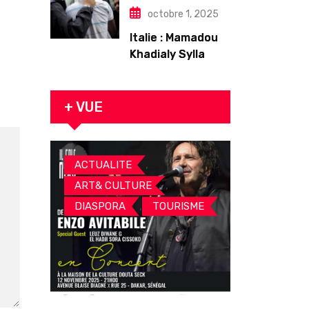
octobre 1, 2025
Italie : Mamadou
Khadialy Sylla
originaire de
Tambacounda,
est décédé en
+ VUE
prison 24 heures
après son
arrestation
,
ACTUALITE
,
ART& CULTURE
,
DIASPORA
TOURISME