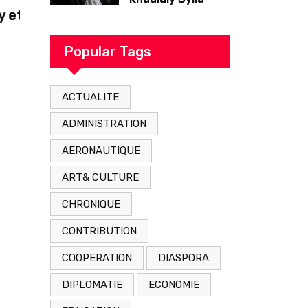
as
Nicolas Jackson : La Nouvelle Star du
originaire de
Tambacounda,
Bayern
est décédé en
Popular Tags
prison 24 heures
après son
ACTUALITE
arrestation
ADMINISTRATION
AERONAUTIQUE
ART& CULTURE
CHRONIQUE
CONTRIBUTION
COOPERATION
DIASPORA
DIPLOMATIE
ECONOMIE