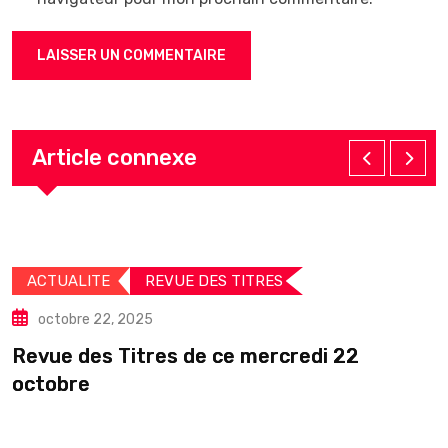
Article connexe
ACTUALITE
REVUE DES TITRES
octobre 22, 2025
Revue des Titres de ce mercredi 22
C
octobre
s