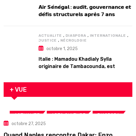
𝗔𝗶𝗿 𝗦𝗲́𝗻𝗲́𝗴𝗮𝗹 : 𝗮𝘂𝗱𝗶𝘁, 𝗴𝗼𝘂𝘃𝗲𝗿𝗻𝗮𝗻𝗰𝗲 𝗲𝘁
𝗱𝗲́𝗳𝗶𝘀 𝘀𝘁𝗿𝘂𝗰𝘁𝘂𝗿𝗲𝗹𝘀 𝗮𝗽𝗿𝗲̀𝘀 7 𝗮𝗻𝘀
𝗱’𝗲𝘅𝗶𝘀𝘁𝗲𝗻𝗰𝗲
,
,
,
ACTUALITE
DIASPORA
INTERNATIONALE
,
JUSTICE
NÉCROLOGIE
octobre 1, 2025
Italie : Mamadou Khadialy Sylla
originaire de Tambacounda, est
décédé en prison 24 heures après son
arrestation
+ VUE
,
,
,
ACTUALITE
ART& CULTURE
DIASPORA
octobre 27, 2025
TOURISME
Quand Naples rencontre Dakar: Enzo