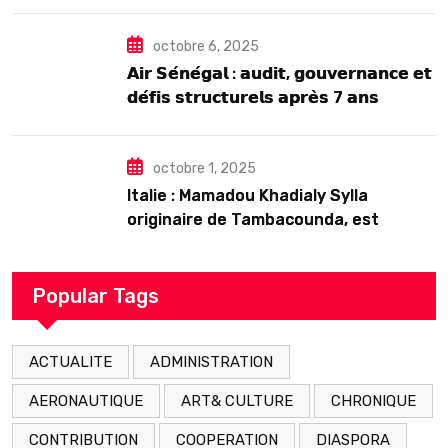
octobre 6, 2025
𝗔𝗶𝗿 𝗦𝗲́𝗻𝗲́𝗴𝗮𝗹 : 𝗮𝘂𝗱𝗶𝘁, 𝗴𝗼𝘂𝘃𝗲𝗿𝗻𝗮𝗻𝗰𝗲 𝗲𝘁
𝗱𝗲́𝗳𝗶𝘀 𝘀𝘁𝗿𝘂𝗰𝘁𝘂𝗿𝗲𝗹𝘀 𝗮𝗽𝗿𝗲̀𝘀 7 𝗮𝗻𝘀
𝗱’𝗲𝘅𝗶𝘀𝘁𝗲𝗻𝗰𝗲
octobre 1, 2025
Italie : Mamadou Khadialy Sylla
originaire de Tambacounda, est
décédé en prison 24 heures après son
arrestation
Popular Tags
ACTUALITE
ADMINISTRATION
AERONAUTIQUE
ART& CULTURE
CHRONIQUE
CONTRIBUTION
COOPERATION
DIASPORA