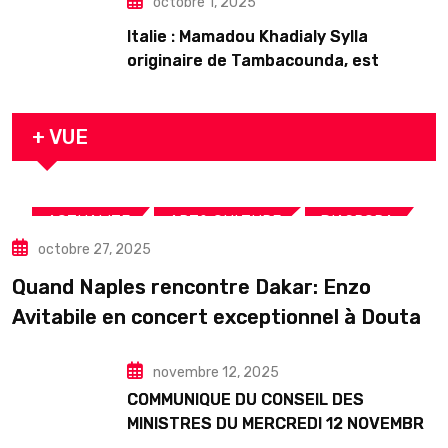
octobre 1, 2025
Italie : Mamadou Khadialy Sylla
originaire de Tambacounda, est
décédé en prison 24 heures après son
arrestation
+ VUE
,
,
,
ACTUALITE
ART& CULTURE
DIASPORA
octobre 27, 2025
TOURISME
Quand Naples rencontre Dakar: Enzo
Avitabile en concert exceptionnel à Douta
Seck
novembre 12, 2025
COMMUNIQUE DU CONSEIL DES
MINISTRES DU MERCREDI 12 NOVEMBRE
2025