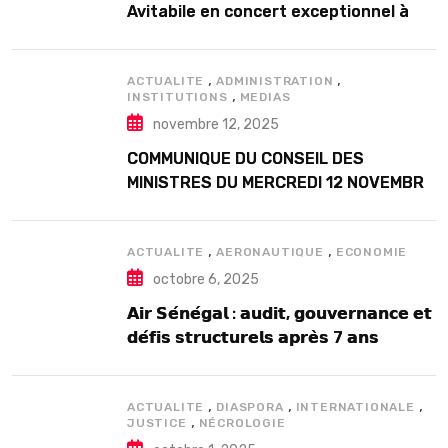
Avitabile en concert exceptionnel à
Douta Seck
,
,
ACTUALITE
ADMINISTRATION
,
INSTITUTIONS
MEDIAS
novembre 12, 2025
COMMUNIQUE DU CONSEIL DES
MINISTRES DU MERCREDI 12 NOVEMBRE
2025
,
,
ACTUALITE
AERONAUTIQUE
ECONOMIE
octobre 6, 2025
𝗔𝗶𝗿 𝗦𝗲́𝗻𝗲́𝗴𝗮𝗹 : 𝗮𝘂𝗱𝗶𝘁, 𝗴𝗼𝘂𝘃𝗲𝗿𝗻𝗮𝗻𝗰𝗲 𝗲𝘁
𝗱𝗲́𝗳𝗶𝘀 𝘀𝘁𝗿𝘂𝗰𝘁𝘂𝗿𝗲𝗹𝘀 𝗮𝗽𝗿𝗲̀𝘀 7 𝗮𝗻𝘀
𝗱’𝗲𝘅𝗶𝘀𝘁𝗲𝗻𝗰𝗲
,
,
,
ACTUALITE
DIASPORA
INTERNATIONALE
,
JUSTICE
NÉCROLOGIE