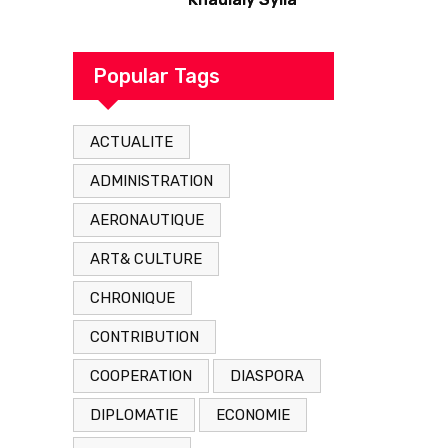
originaire de
Tambacounda,
est décédé en
Popular Tags
prison 24 heures
après son
ACTUALITE
arrestation
ADMINISTRATION
AERONAUTIQUE
ART& CULTURE
CHRONIQUE
CONTRIBUTION
COOPERATION
DIASPORA
DIPLOMATIE
ECONOMIE