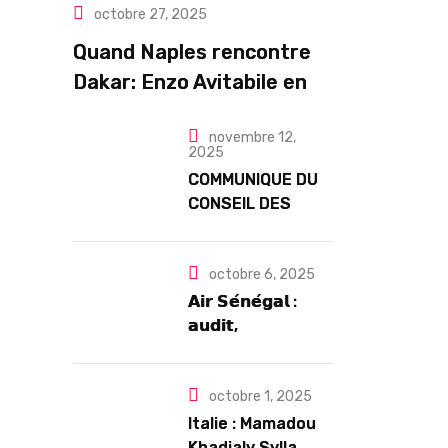
octobre 27, 2025
,
ART& CULTURE
,
DIASPORA
TOURISME
Quand Naples rencontre
Dakar: Enzo Avitabile en
concert exceptionnel à
novembre 12,
Douta Seck
2025
COMMUNIQUE DU
CONSEIL DES
MINISTRES DU
MERCREDI 12
NOVEMBRE 2025
octobre 6, 2025
𝗔𝗶𝗿 𝗦𝗲́𝗻𝗲́𝗴𝗮𝗹 :
𝗮𝘂𝗱𝗶𝘁,
𝗴𝗼𝘂𝘃𝗲𝗿𝗻𝗮𝗻𝗰𝗲 𝗲𝘁
𝗱𝗲́𝗳𝗶𝘀
𝘀𝘁𝗿𝘂𝗰𝘁𝘂𝗿𝗲𝗹𝘀
octobre 1, 2025
𝗮𝗽𝗿𝗲̀𝘀 7 𝗮𝗻𝘀
Italie : Mamadou
𝗱’𝗲𝘅𝗶𝘀𝘁𝗲𝗻𝗰𝗲
Khadialy Sylla