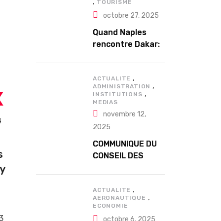
,
TOURISME
octobre 27, 2025
Quand Naples
rencontre Dakar:
Enzo Avitabile en
concert
,
exceptionnel à
ACTUALITE
,
ADMINISTRATION
Douta Seck
,
INSTITUTIONS
MEDIAS
novembre 12,
4
2025
COMMUNIQUE DU
s
CONSEIL DES
by
MINISTRES DU
MERCREDI 12
,
NOVEMBRE 2025
ACTUALITE
,
AERONAUTIQUE
ECONOMIE
3
octobre 6, 2025