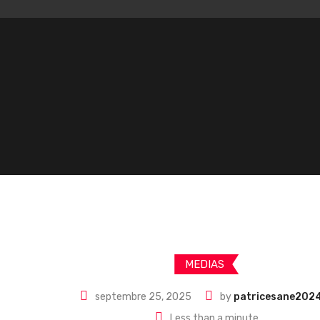
MEDIAS
septembre 25, 2025
by
patricesane202
Less than a minute