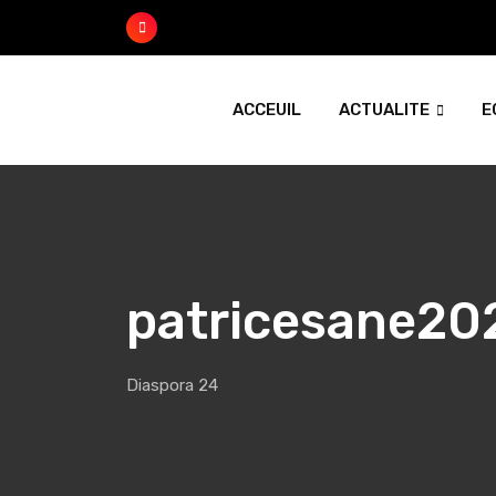
Skip
to
content
ACCEUIL
ACTUALITE
E
patricesane20
Diaspora 24