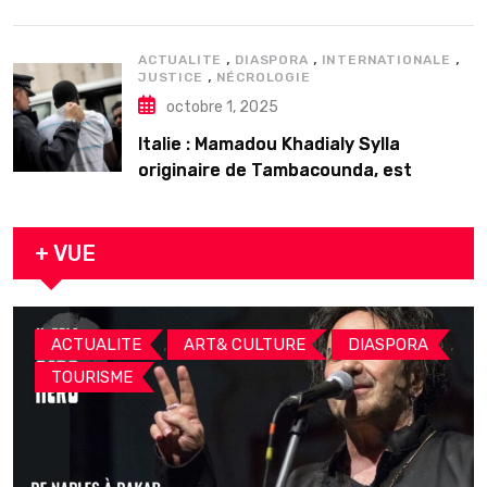
𝗱’𝗲𝘅𝗶𝘀𝘁𝗲𝗻𝗰𝗲
,
,
,
ACTUALITE
DIASPORA
INTERNATIONALE
,
JUSTICE
NÉCROLOGIE
octobre 1, 2025
Italie : Mamadou Khadialy Sylla
originaire de Tambacounda, est
décédé en prison 24 heures après son
arrestation
+ VUE
,
,
,
ACTUALITE
ART& CULTURE
DIASPORA
TOURISME