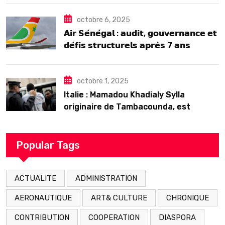
octobre 6, 2025
𝗔𝗶𝗿 𝗦𝗲́𝗻𝗲́𝗴𝗮𝗹 : 𝗮𝘂𝗱𝗶𝘁, 𝗴𝗼𝘂𝘃𝗲𝗿𝗻𝗮𝗻𝗰𝗲 𝗲𝘁
𝗱𝗲́𝗳𝗶𝘀 𝘀𝘁𝗿𝘂𝗰𝘁𝘂𝗿𝗲𝗹𝘀 𝗮𝗽𝗿𝗲̀𝘀 7 𝗮𝗻𝘀
𝗱’𝗲𝘅𝗶𝘀𝘁𝗲𝗻𝗰𝗲
octobre 1, 2025
Italie : Mamadou Khadialy Sylla
originaire de Tambacounda, est
décédé en prison 24 heures après son
arrestation
Popular Tags
ACTUALITE
ADMINISTRATION
AERONAUTIQUE
ART& CULTURE
CHRONIQUE
CONTRIBUTION
COOPERATION
DIASPORA