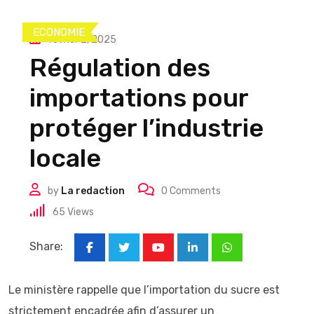
ECONOMIE
février 2, 2025
Régulation des
importations pour
protéger l’industrie
locale
by
La redaction
0
Comments
65
Views
Share:
Youtube
LinkedIn
Whatsapp
Le ministère rappelle que l’importation du sucre est
strictement encadrée afin d’assurer un