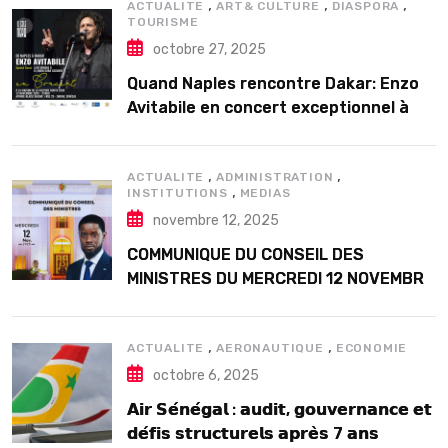
,
,
,
ACTUALITE
ART& CULTURE
DIASPORA
TOURISME
octobre 27, 2025
Quand Naples rencontre Dakar: Enzo
Avitabile en concert exceptionnel à
Douta Seck
,
,
ACTUALITE
ADMINISTRATION
,
INSTITUTIONS
MEDIAS
novembre 12, 2025
COMMUNIQUE DU CONSEIL DES
MINISTRES DU MERCREDI 12 NOVEMBRE
2025
,
,
ACTUALITE
AERONAUTIQUE
ECONOMIE
octobre 6, 2025
𝗔𝗶𝗿 𝗦𝗲́𝗻𝗲́𝗴𝗮𝗹 : 𝗮𝘂𝗱𝗶𝘁, 𝗴𝗼𝘂𝘃𝗲𝗿𝗻𝗮𝗻𝗰𝗲 𝗲𝘁
𝗱𝗲́𝗳𝗶𝘀 𝘀𝘁𝗿𝘂𝗰𝘁𝘂𝗿𝗲𝗹𝘀 𝗮𝗽𝗿𝗲̀𝘀 7 𝗮𝗻𝘀