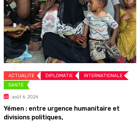
ACTUALITE
DIPLOMATIE
INTERNATIONALE
SANTE
août 6, 2026
C
Yémen : entre urgence humanitaire et
divisions politiques,