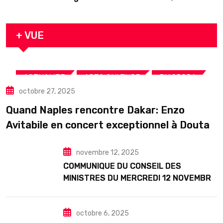
décédé en prison 24 heures après son
arrestation
+ VUE
,
,
,
ACTUALITE
ART& CULTURE
DIASPORA
octobre 27, 2025
TOURISME
Quand Naples rencontre Dakar: Enzo
Avitabile en concert exceptionnel à Douta
Seck
novembre 12, 2025
COMMUNIQUE DU CONSEIL DES
MINISTRES DU MERCREDI 12 NOVEMBRE
2025
octobre 6, 2025