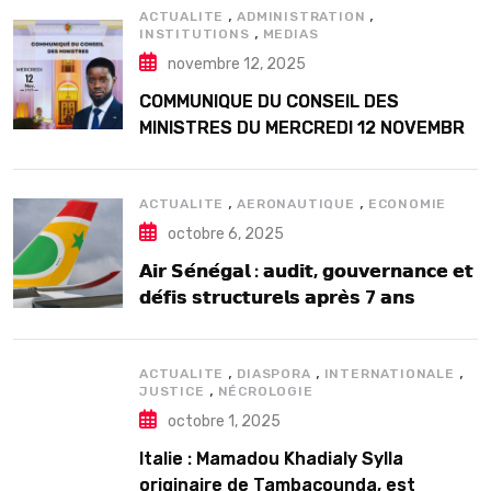
,
,
ACTUALITE
ADMINISTRATION
,
INSTITUTIONS
MEDIAS
novembre 12, 2025
COMMUNIQUE DU CONSEIL DES
MINISTRES DU MERCREDI 12 NOVEMBRE
2025
,
,
ACTUALITE
AERONAUTIQUE
ECONOMIE
octobre 6, 2025
𝗔𝗶𝗿 𝗦𝗲́𝗻𝗲́𝗴𝗮𝗹 : 𝗮𝘂𝗱𝗶𝘁, 𝗴𝗼𝘂𝘃𝗲𝗿𝗻𝗮𝗻𝗰𝗲 𝗲𝘁
𝗱𝗲́𝗳𝗶𝘀 𝘀𝘁𝗿𝘂𝗰𝘁𝘂𝗿𝗲𝗹𝘀 𝗮𝗽𝗿𝗲̀𝘀 7 𝗮𝗻𝘀
𝗱’𝗲𝘅𝗶𝘀𝘁𝗲𝗻𝗰𝗲
,
,
,
ACTUALITE
DIASPORA
INTERNATIONALE
,
JUSTICE
NÉCROLOGIE
octobre 1, 2025
Italie : Mamadou Khadialy Sylla
originaire de Tambacounda, est