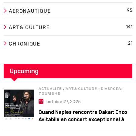
95
AERONAUTIQUE
141
ART& CULTURE
21
CHRONIQUE
Upcoming
,
,
,
ACTUALITE
ART& CULTURE
DIASPORA
TOURISME
octobre 27, 2025
Quand Naples rencontre Dakar: Enzo
Avitabile en concert exceptionnel à
Douta Seck