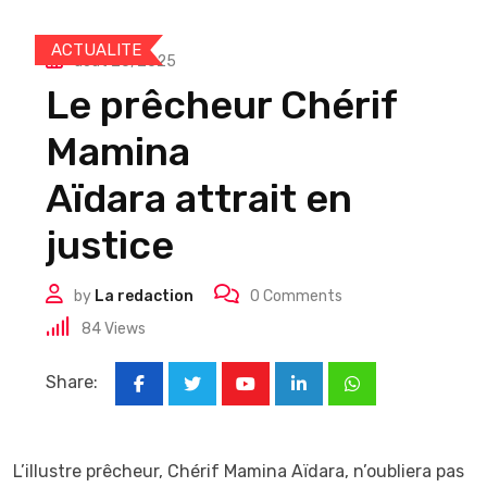
ACTUALITE
août 20, 2025
Le prêcheur Chérif
Mamina
Aïdara attrait en
justice
by
La redaction
0
Comments
84
Views
Share:
Youtube
LinkedIn
Whatsapp
L’illustre prêcheur, Chérif Mamina Aïdara, n’oubliera pas