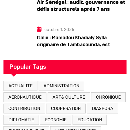
𝗔𝗶𝗿 𝗦𝗲́𝗻𝗲́𝗴𝗮𝗹 : 𝗮𝘂𝗱𝗶𝘁, 𝗴𝗼𝘂𝘃𝗲𝗿𝗻𝗮𝗻𝗰𝗲 𝗲𝘁
𝗱𝗲́𝗳𝗶𝘀 𝘀𝘁𝗿𝘂𝗰𝘁𝘂𝗿𝗲𝗹𝘀 𝗮𝗽𝗿𝗲̀𝘀 7 𝗮𝗻𝘀
𝗱’𝗲𝘅𝗶𝘀𝘁𝗲𝗻𝗰𝗲
octobre 1, 2025
Italie : Mamadou Khadialy Sylla
originaire de Tambacounda, est
décédé en prison 24 heures après son
arrestation
Popular Tags
ACTUALITE
ADMINISTRATION
AERONAUTIQUE
ART& CULTURE
CHRONIQUE
CONTRIBUTION
COOPERATION
DIASPORA
DIPLOMATIE
ECONOMIE
EDUCATION