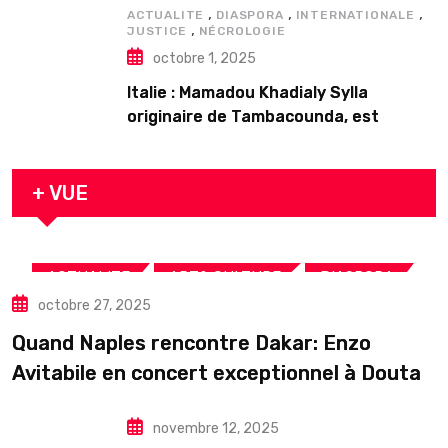
,
,
,
ACTUALITE
DIASPORA
INTERNATIONALE
,
JUSTICE
NÉCROLOGIE
octobre 1, 2025
Italie : Mamadou Khadialy Sylla
originaire de Tambacounda, est
décédé en prison 24 heures après son
arrestation
+ VUE
,
,
,
ACTUALITE
ART& CULTURE
DIASPORA
octobre 27, 2025
TOURISME
Quand Naples rencontre Dakar: Enzo
Avitabile en concert exceptionnel à Douta
Seck
novembre 12, 2025