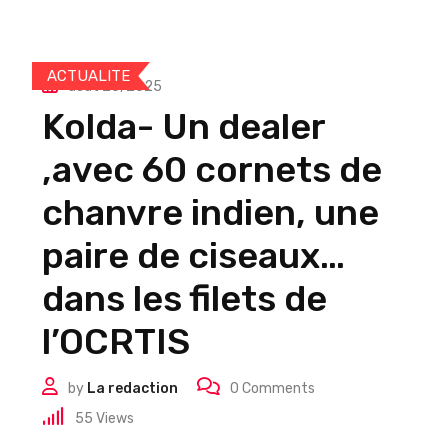
ACTUALITE
août 20, 2025
Kolda- Un dealer
,avec 60 cornets de
chanvre indien, une
paire de ciseaux…
dans les filets de
l’OCRTIS
by
La redaction
0
Comments
55
Views