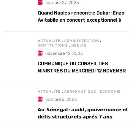
octobre 27, 2025
Quand Naples rencontre Dakar: Enzo
Avitabile en concert exceptionnel à
Douta Seck
,
,
ACTUALITE
ADMINISTRATION
,
INSTITUTIONS
MEDIAS
novembre 12, 2025
COMMUNIQUE DU CONSEIL DES
MINISTRES DU MERCREDI 12 NOVEMBRE
2025
,
,
ACTUALITE
AERONAUTIQUE
ECONOMIE
octobre 6, 2025
𝗔𝗶𝗿 𝗦𝗲́𝗻𝗲́𝗴𝗮𝗹 : 𝗮𝘂𝗱𝗶𝘁, 𝗴𝗼𝘂𝘃𝗲𝗿𝗻𝗮𝗻𝗰𝗲 𝗲𝘁
𝗱𝗲́𝗳𝗶𝘀 𝘀𝘁𝗿𝘂𝗰𝘁𝘂𝗿𝗲𝗹𝘀 𝗮𝗽𝗿𝗲̀𝘀 7 𝗮𝗻𝘀
𝗱’𝗲𝘅𝗶𝘀𝘁𝗲𝗻𝗰𝗲