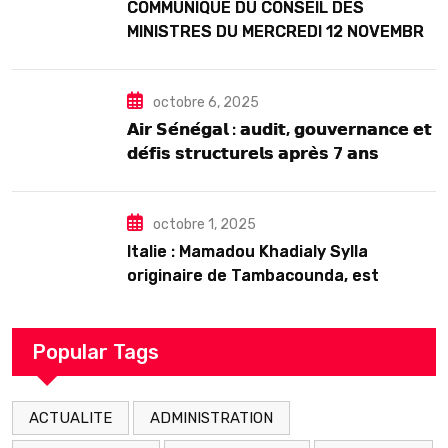
COMMUNIQUE DU CONSEIL DES
MINISTRES DU MERCREDI 12 NOVEMBRE
2025
octobre 6, 2025
𝗔𝗶𝗿 𝗦𝗲́𝗻𝗲́𝗴𝗮𝗹 : 𝗮𝘂𝗱𝗶𝘁, 𝗴𝗼𝘂𝘃𝗲𝗿𝗻𝗮𝗻𝗰𝗲 𝗲𝘁
𝗱𝗲́𝗳𝗶𝘀 𝘀𝘁𝗿𝘂𝗰𝘁𝘂𝗿𝗲𝗹𝘀 𝗮𝗽𝗿𝗲̀𝘀 7 𝗮𝗻𝘀
𝗱’𝗲𝘅𝗶𝘀𝘁𝗲𝗻𝗰𝗲
octobre 1, 2025
Italie : Mamadou Khadialy Sylla
originaire de Tambacounda, est
décédé en prison 24 heures après son
arrestation
Popular Tags
ACTUALITE
ADMINISTRATION