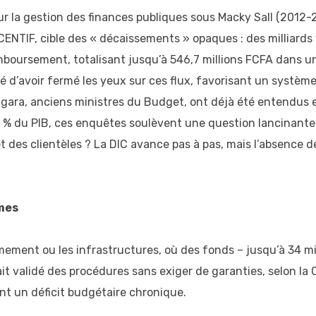
sur la gestion des finances publiques sous Macky Sall (201
 CENTIF, cible des « décaissements » opaques : des milliard
mboursement, totalisant jusqu’à 546,7 millions FCFA dans u
cusé d’avoir fermé les yeux sur ces flux, favorisant un systè
ngara, anciens ministres du Budget, ont déjà été entendus e
% du PIB, ces enquêtes soulèvent une question lancinante :
es clientèles ? La DIC avance pas à pas, mais l’absence de
ômes
ement ou les infrastructures, où des fonds – jusqu’à 34 mi
ait validé des procédures sans exiger de garanties, selon la
ant un déficit budgétaire chronique.