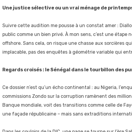
Une justice sélective ou un vrai ménage de printemp
Suivre cette audition me pousse à un constat amer : Diallo,
public comme un bien privé. À mon sens, c’est une étape néc
offshore. Sans cela, on risque une chasse aux sorcières q
implacable, pas des enquêtes à géométrie variable qui ent
Regards croisés : le Sénégal dans le tourbillon des p
Ce dossier n’est qu’un écho continental : au Nigeria, l’en
commissions Zondo sur la corruption ramènent des millions 
Banque mondiale, voit des transitions comme celle de Faye
une façade républicaine – mais sans extraditions internati
Dans les couloirs de la DIC, une page se tourne sur l’ère Sal