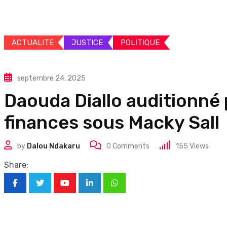
ACTUALITE
JUSTICE
POLITIQUE
septembre 24, 2025
Daouda Diallo auditionné 
finances sous Macky Sall
by
Dalou Ndakaru
0
Comments
155
Views
Share:
Youtube
LinkedIn
Whatsapp