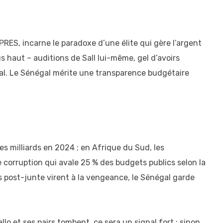
PRES, incarne le paradoxe d’une élite qui gère l’argent
s haut – auditions de Sall lui-même, gel d’avoirs
mal. Le Sénégal mérite une transparence budgétaire
s milliards en 2024 ; en Afrique du Sud, les
 corruption qui avale 25 % des budgets publics selon la
s post-junte virent à la vengeance, le Sénégal garde
llo et ses pairs tombent, ce sera un signal fort ; sinon,