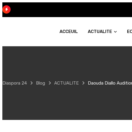
Skip
to
content
ACCEUIL
ACTUALITE
E
Diaspora 24
Blog
ACTUALITE
Daouda Diallo Auditi