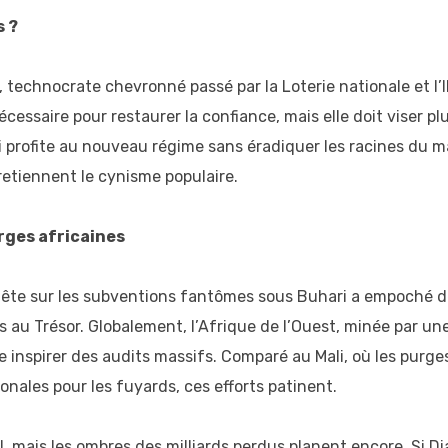
s ?
 technocrate chevronné passé par la Loterie nationale et l’I
essaire pour restaurer la confiance, mais elle doit viser plu
ui profite au nouveau régime sans éradiquer les racines du 
retiennent le cynisme populaire.
urges africaines
quête sur les subventions fantômes sous Buhari a empoché de
au Trésor. Globalement, l’Afrique de l’Ouest, minée par une
 inspirer des audits massifs. Comparé au Mali, où les purge
onales pour les fuyards, ces efforts patinent.
l, mais les ombres des milliards perdus planent encore. Si Dia