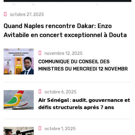
octobre 27, 2025
Quand Naples rencontre Dakar: Enzo
Avitabile en concert exceptionnel à Douta
Seck
novembre 12, 2025
COMMUNIQUE DU CONSEIL DES
MINISTRES DU MERCREDI 12 NOVEMBRE
2025
octobre 6, 2025
𝗔𝗶𝗿 𝗦𝗲́𝗻𝗲́𝗴𝗮𝗹 : 𝗮𝘂𝗱𝗶𝘁, 𝗴𝗼𝘂𝘃𝗲𝗿𝗻𝗮𝗻𝗰𝗲 𝗲𝘁
𝗱𝗲́𝗳𝗶𝘀 𝘀𝘁𝗿𝘂𝗰𝘁𝘂𝗿𝗲𝗹𝘀 𝗮𝗽𝗿𝗲̀𝘀 7 𝗮𝗻𝘀
𝗱’𝗲𝘅𝗶𝘀𝘁𝗲𝗻𝗰𝗲
octobre 1, 2025