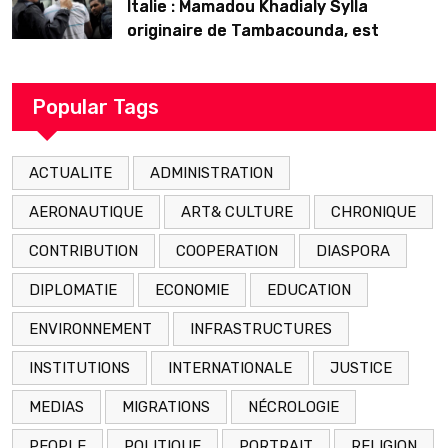
Italie : Mamadou Khadialy Sylla
originaire de Tambacounda, est
décédé en prison 24 heures après son
arrestation
Popular Tags
ACTUALITE
ADMINISTRATION
AERONAUTIQUE
ART& CULTURE
CHRONIQUE
CONTRIBUTION
COOPERATION
DIASPORA
DIPLOMATIE
ECONOMIE
EDUCATION
ENVIRONNEMENT
INFRASTRUCTURES
INSTITUTIONS
INTERNATIONALE
JUSTICE
MEDIAS
MIGRATIONS
NÉCROLOGIE
PEOPLE
POLITIQUE
PORTRAIT
RELIGION