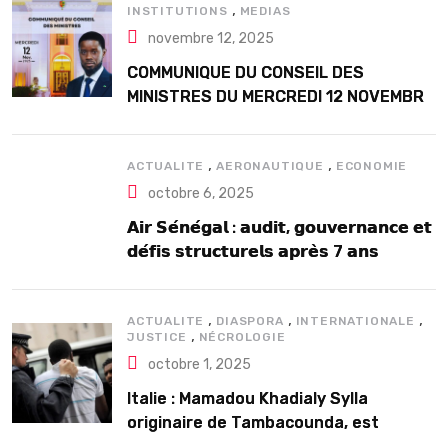
,
INSTITUTIONS
MEDIAS
novembre 12, 2025
COMMUNIQUE DU CONSEIL DES
MINISTRES DU MERCREDI 12 NOVEMBRE
2025
,
,
ACTUALITE
AERONAUTIQUE
ECONOMIE
octobre 6, 2025
𝗔𝗶𝗿 𝗦𝗲́𝗻𝗲́𝗴𝗮𝗹 : 𝗮𝘂𝗱𝗶𝘁, 𝗴𝗼𝘂𝘃𝗲𝗿𝗻𝗮𝗻𝗰𝗲 𝗲𝘁
𝗱𝗲́𝗳𝗶𝘀 𝘀𝘁𝗿𝘂𝗰𝘁𝘂𝗿𝗲𝗹𝘀 𝗮𝗽𝗿𝗲̀𝘀 7 𝗮𝗻𝘀
𝗱’𝗲𝘅𝗶𝘀𝘁𝗲𝗻𝗰𝗲
,
,
,
ACTUALITE
DIASPORA
INTERNATIONALE
,
JUSTICE
NÉCROLOGIE
octobre 1, 2025
Italie : Mamadou Khadialy Sylla
originaire de Tambacounda, est
décédé en prison 24 heures après son