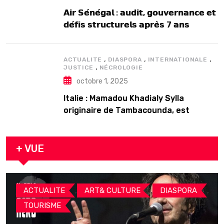
𝗔𝗶𝗿 𝗦𝗲́𝗻𝗲́𝗴𝗮𝗹 : 𝗮𝘂𝗱𝗶𝘁, 𝗴𝗼𝘂𝘃𝗲𝗿𝗻𝗮𝗻𝗰𝗲 𝗲𝘁
𝗱𝗲́𝗳𝗶𝘀 𝘀𝘁𝗿𝘂𝗰𝘁𝘂𝗿𝗲𝗹𝘀 𝗮𝗽𝗿𝗲̀𝘀 7 𝗮𝗻𝘀
𝗱’𝗲𝘅𝗶𝘀𝘁𝗲𝗻𝗰𝗲
,
,
,
ACTUALITE
DIASPORA
INTERNATIONALE
,
JUSTICE
NÉCROLOGIE
octobre 1, 2025
Italie : Mamadou Khadialy Sylla
originaire de Tambacounda, est
décédé en prison 24 heures après son
arrestation
+ VUE
,
,
,
ACTUALITE
ART& CULTURE
DIASPORA
TOURISME