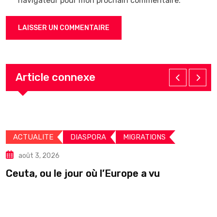
navigateur pour mon prochain commentaire.
Article connexe
ACTUALITE
DIASPORA
MIGRATIONS
août 3, 2026
Ceuta, ou le jour où l’Europe a vu
F
I