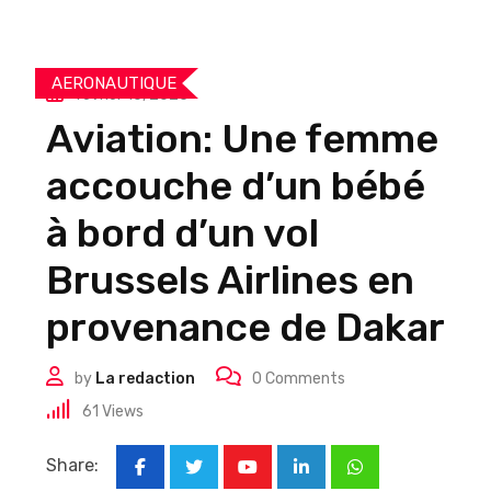
AERONAUTIQUE
février 16, 2025
Aviation: Une femme
accouche d’un bébé
à bord d’un vol
Brussels Airlines en
provenance de Dakar
by
La redaction
0
Comments
61
Views
Share:
Youtube
LinkedIn
Whatsapp