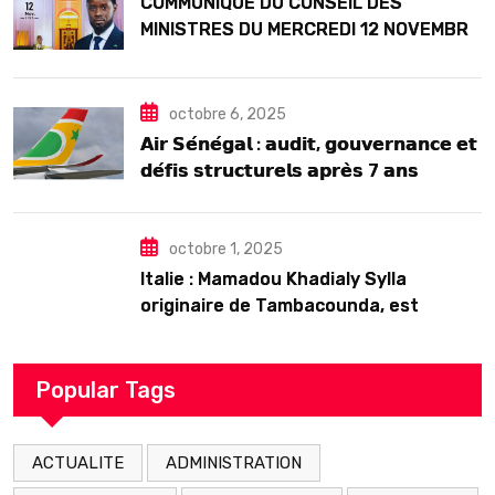
COMMUNIQUE DU CONSEIL DES
MINISTRES DU MERCREDI 12 NOVEMBRE
2025
octobre 6, 2025
𝗔𝗶𝗿 𝗦𝗲́𝗻𝗲́𝗴𝗮𝗹 : 𝗮𝘂𝗱𝗶𝘁, 𝗴𝗼𝘂𝘃𝗲𝗿𝗻𝗮𝗻𝗰𝗲 𝗲𝘁
𝗱𝗲́𝗳𝗶𝘀 𝘀𝘁𝗿𝘂𝗰𝘁𝘂𝗿𝗲𝗹𝘀 𝗮𝗽𝗿𝗲̀𝘀 7 𝗮𝗻𝘀
𝗱’𝗲𝘅𝗶𝘀𝘁𝗲𝗻𝗰𝗲
octobre 1, 2025
Italie : Mamadou Khadialy Sylla
originaire de Tambacounda, est
décédé en prison 24 heures après son
arrestation
Popular Tags
ACTUALITE
ADMINISTRATION