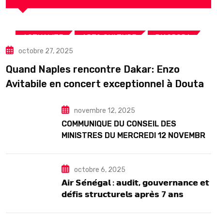
,
,
,
ACTUALITE
ART& CULTURE
DIASPORA
octobre 27, 2025
TOURISME
Quand Naples rencontre Dakar: Enzo
Avitabile en concert exceptionnel à Douta
Seck
novembre 12, 2025
COMMUNIQUE DU CONSEIL DES
MINISTRES DU MERCREDI 12 NOVEMBRE
2025
octobre 6, 2025
𝗔𝗶𝗿 𝗦𝗲́𝗻𝗲́𝗴𝗮𝗹 : 𝗮𝘂𝗱𝗶𝘁, 𝗴𝗼𝘂𝘃𝗲𝗿𝗻𝗮𝗻𝗰𝗲 𝗲𝘁
𝗱𝗲́𝗳𝗶𝘀 𝘀𝘁𝗿𝘂𝗰𝘁𝘂𝗿𝗲𝗹𝘀 𝗮𝗽𝗿𝗲̀𝘀 7 𝗮𝗻𝘀
𝗱’𝗲𝘅𝗶𝘀𝘁𝗲𝗻𝗰𝗲