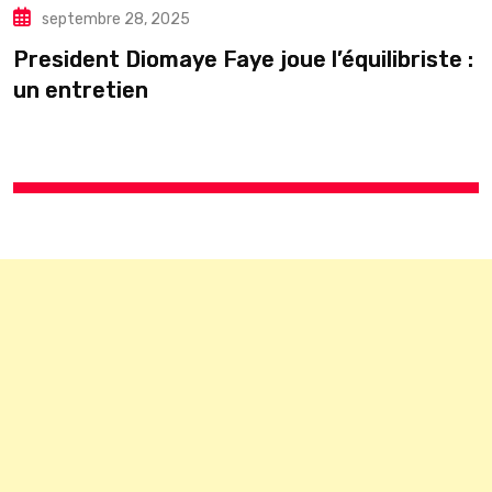
septembre 28, 2025
President Diomaye Faye joue l’équilibriste :
U
un entretien
s