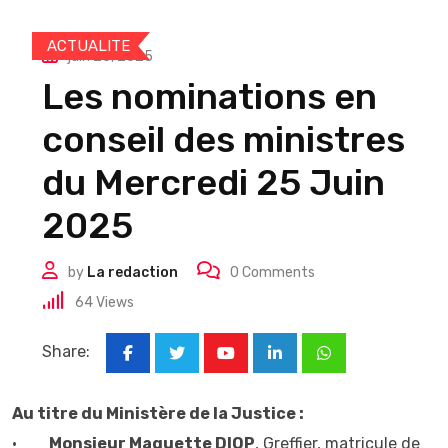
ACTUALITE
juin 25, 2025
Les nominations en
conseil des ministres
du Mercredi 25 Juin
2025
by
La redaction
0
Comments
64
Views
Share:
Youtube
LinkedIn
Whatsapp
Au titre du Ministère de la Justice :
•
Monsieur Maguette DIOP
, Greffier, matricule de