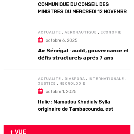
COMMUNIQUE DU CONSEIL DES
MINISTRES DU MERCREDI 12 NOVEMBRE
2025
,
,
ACTUALITE
AERONAUTIQUE
ECONOMIE
octobre 6, 2025
𝗔𝗶𝗿 𝗦𝗲́𝗻𝗲́𝗴𝗮𝗹 : 𝗮𝘂𝗱𝗶𝘁, 𝗴𝗼𝘂𝘃𝗲𝗿𝗻𝗮𝗻𝗰𝗲 𝗲𝘁
𝗱𝗲́𝗳𝗶𝘀 𝘀𝘁𝗿𝘂𝗰𝘁𝘂𝗿𝗲𝗹𝘀 𝗮𝗽𝗿𝗲̀𝘀 7 𝗮𝗻𝘀
𝗱’𝗲𝘅𝗶𝘀𝘁𝗲𝗻𝗰𝗲
,
,
,
ACTUALITE
DIASPORA
INTERNATIONALE
,
JUSTICE
NÉCROLOGIE
octobre 1, 2025
Italie : Mamadou Khadialy Sylla
originaire de Tambacounda, est
décédé en prison 24 heures après son
arrestation
+ VUE