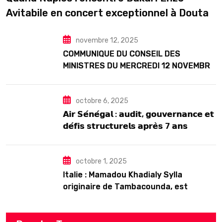
Avitabile en concert exceptionnel à Douta
Seck
novembre 12, 2025
COMMUNIQUE DU CONSEIL DES
MINISTRES DU MERCREDI 12 NOVEMBRE
2025
octobre 6, 2025
𝗔𝗶𝗿 𝗦𝗲́𝗻𝗲́𝗴𝗮𝗹 : 𝗮𝘂𝗱𝗶𝘁, 𝗴𝗼𝘂𝘃𝗲𝗿𝗻𝗮𝗻𝗰𝗲 𝗲𝘁
𝗱𝗲́𝗳𝗶𝘀 𝘀𝘁𝗿𝘂𝗰𝘁𝘂𝗿𝗲𝗹𝘀 𝗮𝗽𝗿𝗲̀𝘀 7 𝗮𝗻𝘀
𝗱’𝗲𝘅𝗶𝘀𝘁𝗲𝗻𝗰𝗲
octobre 1, 2025
Italie : Mamadou Khadialy Sylla
originaire de Tambacounda, est
décédé en prison 24 heures après son
arrestation