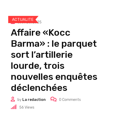
ACTUALITE
août 23, 2025
Affaire «Kocc
Barma» : le parquet
sort l’artillerie
lourde, trois
nouvelles enquêtes
déclenchées
by
La redaction
0
Comments
56
Views