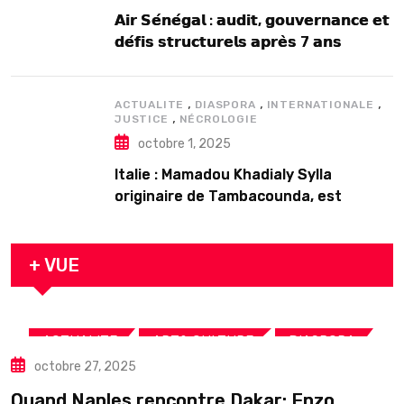
𝗔𝗶𝗿 𝗦𝗲́𝗻𝗲́𝗴𝗮𝗹 : 𝗮𝘂𝗱𝗶𝘁, 𝗴𝗼𝘂𝘃𝗲𝗿𝗻𝗮𝗻𝗰𝗲 𝗲𝘁
𝗱𝗲́𝗳𝗶𝘀 𝘀𝘁𝗿𝘂𝗰𝘁𝘂𝗿𝗲𝗹𝘀 𝗮𝗽𝗿𝗲̀𝘀 7 𝗮𝗻𝘀
𝗱’𝗲𝘅𝗶𝘀𝘁𝗲𝗻𝗰𝗲
,
,
,
ACTUALITE
DIASPORA
INTERNATIONALE
,
JUSTICE
NÉCROLOGIE
octobre 1, 2025
Italie : Mamadou Khadialy Sylla
originaire de Tambacounda, est
décédé en prison 24 heures après son
arrestation
+ VUE
,
,
,
ACTUALITE
ART& CULTURE
DIASPORA
octobre 27, 2025
TOURISME
Quand Naples rencontre Dakar: Enzo