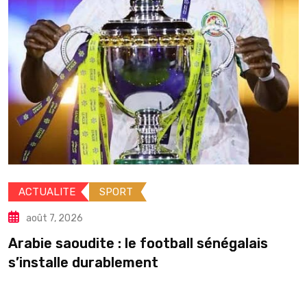
ACTUALITE
P
août 7, 2026
PORT
Élections local
peut-il
 : le football sénégalais
ablement