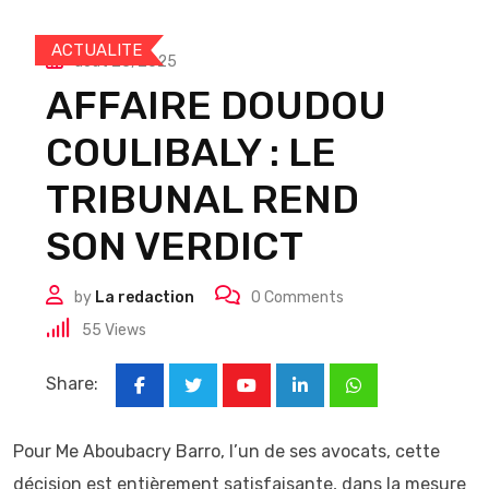
ACTUALITE
août 25, 2025
AFFAIRE DOUDOU
COULIBALY : LE
TRIBUNAL REND
SON VERDICT
by
La redaction
0
Comments
55
Views
Share:
Youtube
LinkedIn
Whatsapp
Pour Me Aboubacry Barro, l’un de ses avocats, cette
décision est entièrement satisfaisante, dans la mesure