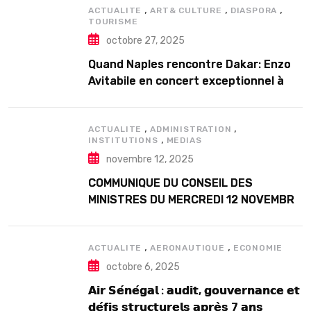
,
,
,
ACTUALITE
ART& CULTURE
DIASPORA
TOURISME
octobre 27, 2025
Quand Naples rencontre Dakar: Enzo
Avitabile en concert exceptionnel à
Douta Seck
,
,
ACTUALITE
ADMINISTRATION
,
INSTITUTIONS
MEDIAS
novembre 12, 2025
COMMUNIQUE DU CONSEIL DES
MINISTRES DU MERCREDI 12 NOVEMBRE
2025
,
,
ACTUALITE
AERONAUTIQUE
ECONOMIE
octobre 6, 2025
𝗔𝗶𝗿 𝗦𝗲́𝗻𝗲́𝗴𝗮𝗹 : 𝗮𝘂𝗱𝗶𝘁, 𝗴𝗼𝘂𝘃𝗲𝗿𝗻𝗮𝗻𝗰𝗲 𝗲𝘁
𝗱𝗲́𝗳𝗶𝘀 𝘀𝘁𝗿𝘂𝗰𝘁𝘂𝗿𝗲𝗹𝘀 𝗮𝗽𝗿𝗲̀𝘀 7 𝗮𝗻𝘀