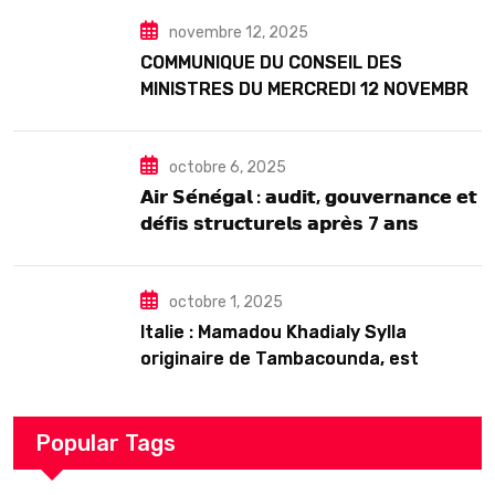
Seck
novembre 12, 2025
COMMUNIQUE DU CONSEIL DES
MINISTRES DU MERCREDI 12 NOVEMBRE
2025
octobre 6, 2025
𝗔𝗶𝗿 𝗦𝗲́𝗻𝗲́𝗴𝗮𝗹 : 𝗮𝘂𝗱𝗶𝘁, 𝗴𝗼𝘂𝘃𝗲𝗿𝗻𝗮𝗻𝗰𝗲 𝗲𝘁
𝗱𝗲́𝗳𝗶𝘀 𝘀𝘁𝗿𝘂𝗰𝘁𝘂𝗿𝗲𝗹𝘀 𝗮𝗽𝗿𝗲̀𝘀 7 𝗮𝗻𝘀
𝗱’𝗲𝘅𝗶𝘀𝘁𝗲𝗻𝗰𝗲
octobre 1, 2025
Italie : Mamadou Khadialy Sylla
originaire de Tambacounda, est
décédé en prison 24 heures après son
arrestation
Popular Tags