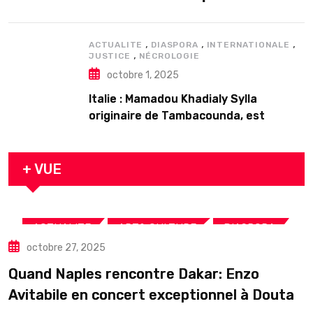
𝗱’𝗲𝘅𝗶𝘀𝘁𝗲𝗻𝗰𝗲
,
,
,
ACTUALITE
DIASPORA
INTERNATIONALE
,
JUSTICE
NÉCROLOGIE
octobre 1, 2025
Italie : Mamadou Khadialy Sylla
originaire de Tambacounda, est
décédé en prison 24 heures après son
arrestation
+ VUE
,
,
,
ACTUALITE
ART& CULTURE
DIASPORA
octobre 27, 2025
TOURISME
Quand Naples rencontre Dakar: Enzo
Avitabile en concert exceptionnel à Douta