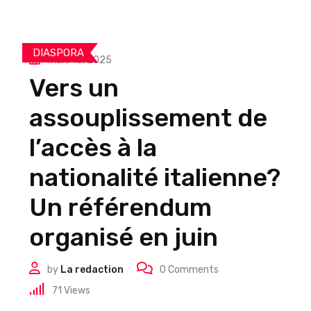
DIASPORA
mars 15, 2025
Vers un
assouplissement de
l’accès à la
nationalité italienne?
Un référendum
organisé en juin
by
La redaction
0
Comments
71
Views