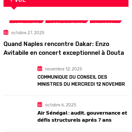
,
,
,
ACTUALITE
ART& CULTURE
DIASPORA
octobre 27, 2025
TOURISME
Quand Naples rencontre Dakar: Enzo
Avitabile en concert exceptionnel à Douta
Seck
novembre 12, 2025
COMMUNIQUE DU CONSEIL DES
MINISTRES DU MERCREDI 12 NOVEMBRE
2025
octobre 6, 2025
𝗔𝗶𝗿 𝗦𝗲́𝗻𝗲́𝗴𝗮𝗹 : 𝗮𝘂𝗱𝗶𝘁, 𝗴𝗼𝘂𝘃𝗲𝗿𝗻𝗮𝗻𝗰𝗲 𝗲𝘁
𝗱𝗲́𝗳𝗶𝘀 𝘀𝘁𝗿𝘂𝗰𝘁𝘂𝗿𝗲𝗹𝘀 𝗮𝗽𝗿𝗲̀𝘀 7 𝗮𝗻𝘀
𝗱’𝗲𝘅𝗶𝘀𝘁𝗲𝗻𝗰𝗲