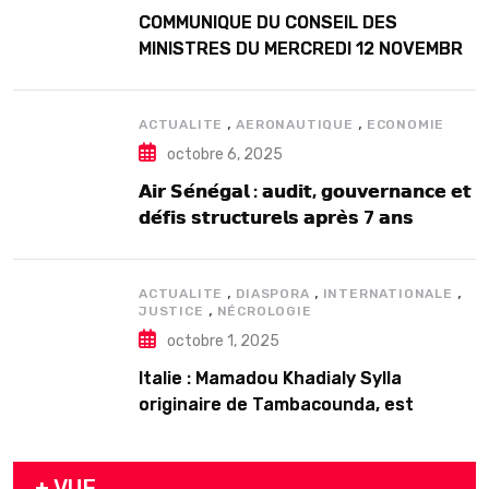
COMMUNIQUE DU CONSEIL DES
MINISTRES DU MERCREDI 12 NOVEMBRE
2025
,
,
ACTUALITE
AERONAUTIQUE
ECONOMIE
octobre 6, 2025
𝗔𝗶𝗿 𝗦𝗲́𝗻𝗲́𝗴𝗮𝗹 : 𝗮𝘂𝗱𝗶𝘁, 𝗴𝗼𝘂𝘃𝗲𝗿𝗻𝗮𝗻𝗰𝗲 𝗲𝘁
𝗱𝗲́𝗳𝗶𝘀 𝘀𝘁𝗿𝘂𝗰𝘁𝘂𝗿𝗲𝗹𝘀 𝗮𝗽𝗿𝗲̀𝘀 7 𝗮𝗻𝘀
𝗱’𝗲𝘅𝗶𝘀𝘁𝗲𝗻𝗰𝗲
,
,
,
ACTUALITE
DIASPORA
INTERNATIONALE
,
JUSTICE
NÉCROLOGIE
octobre 1, 2025
Italie : Mamadou Khadialy Sylla
originaire de Tambacounda, est
décédé en prison 24 heures après son
arrestation
+ VUE