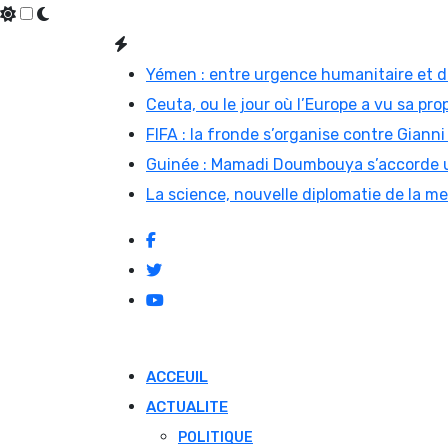
Skip
to
Yémen : entre urgence humanitaire et di
content
Ceuta, ou le jour où l’Europe a vu sa prop
FIFA : la fronde s’organise contre Gian
Guinée : Mamadi Doumbouya s’accorde u
La science, nouvelle diplomatie de la m
ACCEUIL
ACTUALITE
POLITIQUE