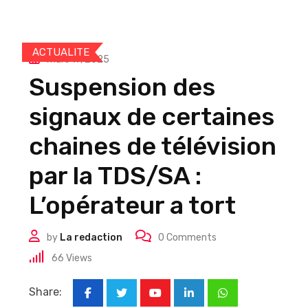
ACTUALITE
mars 17, 2025
Suspension des
signaux de certaines
chaines de télévision
par la TDS/SA :
L’opérateur a tort
by
La redaction
0
Comments
66
Views
Share:
Youtube
LinkedIn
Whatsapp