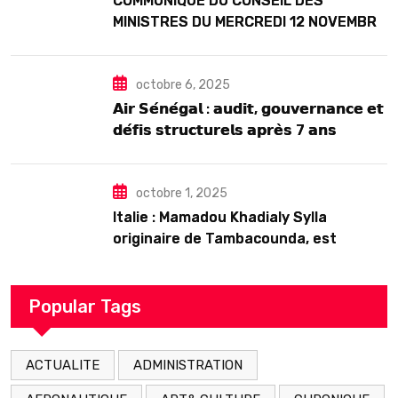
COMMUNIQUE DU CONSEIL DES
MINISTRES DU MERCREDI 12 NOVEMBRE
2025
octobre 6, 2025
𝗔𝗶𝗿 𝗦𝗲́𝗻𝗲́𝗴𝗮𝗹 : 𝗮𝘂𝗱𝗶𝘁, 𝗴𝗼𝘂𝘃𝗲𝗿𝗻𝗮𝗻𝗰𝗲 𝗲𝘁
𝗱𝗲́𝗳𝗶𝘀 𝘀𝘁𝗿𝘂𝗰𝘁𝘂𝗿𝗲𝗹𝘀 𝗮𝗽𝗿𝗲̀𝘀 7 𝗮𝗻𝘀
𝗱’𝗲𝘅𝗶𝘀𝘁𝗲𝗻𝗰𝗲
octobre 1, 2025
Italie : Mamadou Khadialy Sylla
originaire de Tambacounda, est
décédé en prison 24 heures après son
arrestation
Popular Tags
ACTUALITE
ADMINISTRATION