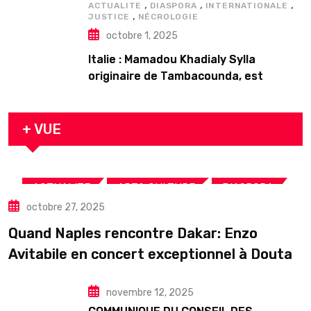
,
,
,
ACTUALITE
DIASPORA
INTERNATIONALE
,
JUSTICE
NÉCROLOGIE
octobre 1, 2025
Italie : Mamadou Khadialy Sylla
originaire de Tambacounda, est
décédé en prison 24 heures après son
arrestation
+ VUE
,
,
,
ACTUALITE
ART& CULTURE
DIASPORA
octobre 27, 2025
TOURISME
Quand Naples rencontre Dakar: Enzo
Avitabile en concert exceptionnel à Douta
Seck
novembre 12, 2025