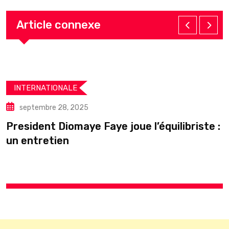
Article connexe
INTERNATIONALE
septembre 28, 2025
President Diomaye Faye joue l’équilibriste :
U
un entretien
s