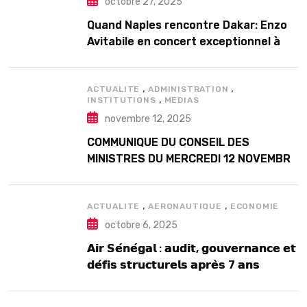
octobre 27, 2025
Quand Naples rencontre Dakar: Enzo
Avitabile en concert exceptionnel à
Douta Seck
,
,
ACTUALITE
ADMINISTRATION
,
INSTITUTIONS
MEDIAS
novembre 12, 2025
COMMUNIQUE DU CONSEIL DES
MINISTRES DU MERCREDI 12 NOVEMBRE
2025
,
,
ACTUALITE
AERONAUTIQUE
ECONOMIE
octobre 6, 2025
𝗔𝗶𝗿 𝗦𝗲́𝗻𝗲́𝗴𝗮𝗹 : 𝗮𝘂𝗱𝗶𝘁, 𝗴𝗼𝘂𝘃𝗲𝗿𝗻𝗮𝗻𝗰𝗲 𝗲𝘁
𝗱𝗲́𝗳𝗶𝘀 𝘀𝘁𝗿𝘂𝗰𝘁𝘂𝗿𝗲𝗹𝘀 𝗮𝗽𝗿𝗲̀𝘀 7 𝗮𝗻𝘀
𝗱’𝗲𝘅𝗶𝘀𝘁𝗲𝗻𝗰𝗲