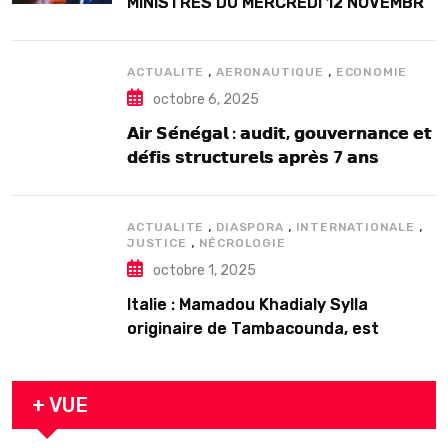
MINISTRES DU MERCREDI 12 NOVEMBRE
2025
,
,
ACTUALITE
AERONAUTIQUE
ECONOMIE
octobre 6, 2025
𝗔𝗶𝗿 𝗦𝗲́𝗻𝗲́𝗴𝗮𝗹 : 𝗮𝘂𝗱𝗶𝘁, 𝗴𝗼𝘂𝘃𝗲𝗿𝗻𝗮𝗻𝗰𝗲 𝗲𝘁
𝗱𝗲́𝗳𝗶𝘀 𝘀𝘁𝗿𝘂𝗰𝘁𝘂𝗿𝗲𝗹𝘀 𝗮𝗽𝗿𝗲̀𝘀 7 𝗮𝗻𝘀
𝗱’𝗲𝘅𝗶𝘀𝘁𝗲𝗻𝗰𝗲
,
,
,
ACTUALITE
DIASPORA
INTERNATIONALE
,
JUSTICE
NÉCROLOGIE
octobre 1, 2025
Italie : Mamadou Khadialy Sylla
originaire de Tambacounda, est
décédé en prison 24 heures après son
arrestation
+ VUE