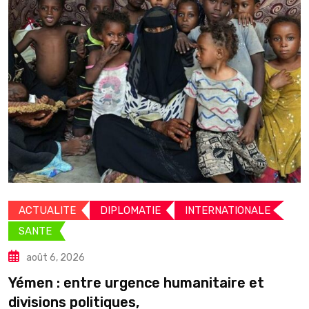
ACTUALITE
DIPLOMATIE
INTERNATIONALE
SANTE
août 6, 2026
C
Yémen : entre urgence humanitaire et
divisions politiques,