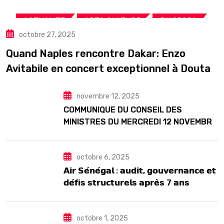
,
,
,
ACTUALITE
ART& CULTURE
DIASPORA
octobre 27, 2025
TOURISME
Quand Naples rencontre Dakar: Enzo
Avitabile en concert exceptionnel à Douta
Seck
novembre 12, 2025
COMMUNIQUE DU CONSEIL DES
MINISTRES DU MERCREDI 12 NOVEMBRE
2025
octobre 6, 2025
𝗔𝗶𝗿 𝗦𝗲́𝗻𝗲́𝗴𝗮𝗹 : 𝗮𝘂𝗱𝗶𝘁, 𝗴𝗼𝘂𝘃𝗲𝗿𝗻𝗮𝗻𝗰𝗲 𝗲𝘁
𝗱𝗲́𝗳𝗶𝘀 𝘀𝘁𝗿𝘂𝗰𝘁𝘂𝗿𝗲𝗹𝘀 𝗮𝗽𝗿𝗲̀𝘀 7 𝗮𝗻𝘀
𝗱’𝗲𝘅𝗶𝘀𝘁𝗲𝗻𝗰𝗲
octobre 1, 2025