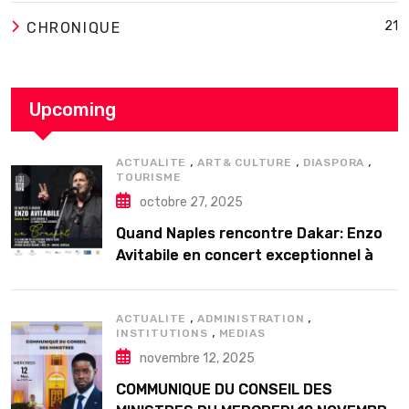
21
CHRONIQUE
Upcoming
,
,
,
ACTUALITE
ART& CULTURE
DIASPORA
TOURISME
octobre 27, 2025
Quand Naples rencontre Dakar: Enzo
Avitabile en concert exceptionnel à
Douta Seck
,
,
ACTUALITE
ADMINISTRATION
,
INSTITUTIONS
MEDIAS
novembre 12, 2025
COMMUNIQUE DU CONSEIL DES