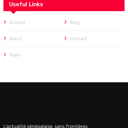
Useful Links
Acceuil
Blog
About
Contact
Team
L'actualité sénégalaise, sans frontières.