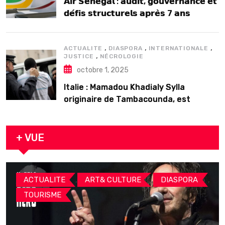
𝗔𝗶𝗿 𝗦𝗲́𝗻𝗲́𝗴𝗮𝗹 : 𝗮𝘂𝗱𝗶𝘁, 𝗴𝗼𝘂𝘃𝗲𝗿𝗻𝗮𝗻𝗰𝗲 𝗲𝘁
𝗱𝗲́𝗳𝗶𝘀 𝘀𝘁𝗿𝘂𝗰𝘁𝘂𝗿𝗲𝗹𝘀 𝗮𝗽𝗿𝗲̀𝘀 7 𝗮𝗻𝘀
𝗱’𝗲𝘅𝗶𝘀𝘁𝗲𝗻𝗰𝗲
,
,
,
ACTUALITE
DIASPORA
INTERNATIONALE
,
JUSTICE
NÉCROLOGIE
octobre 1, 2025
Italie : Mamadou Khadialy Sylla
originaire de Tambacounda, est
décédé en prison 24 heures après son
arrestation
+ VUE
,
,
,
ACTUALITE
ART& CULTURE
DIASPORA
TOURISME