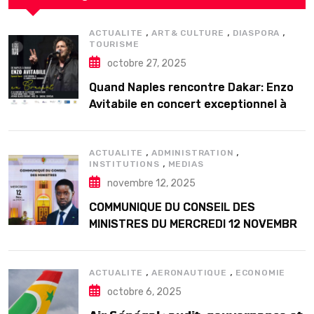
,
,
,
ACTUALITE
ART& CULTURE
DIASPORA
TOURISME
octobre 27, 2025
Quand Naples rencontre Dakar: Enzo
Avitabile en concert exceptionnel à
Douta Seck
,
,
ACTUALITE
ADMINISTRATION
,
INSTITUTIONS
MEDIAS
novembre 12, 2025
COMMUNIQUE DU CONSEIL DES
MINISTRES DU MERCREDI 12 NOVEMBRE
2025
,
,
ACTUALITE
AERONAUTIQUE
ECONOMIE
octobre 6, 2025