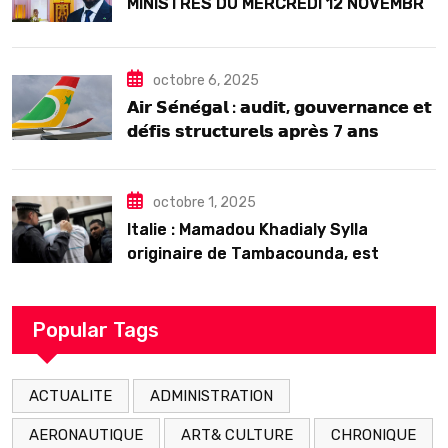
MINISTRES DU MERCREDI 12 NOVEMBRE
2025
octobre 6, 2025
𝗔𝗶𝗿 𝗦𝗲́𝗻𝗲́𝗴𝗮𝗹 : 𝗮𝘂𝗱𝗶𝘁, 𝗴𝗼𝘂𝘃𝗲𝗿𝗻𝗮𝗻𝗰𝗲 𝗲𝘁
𝗱𝗲́𝗳𝗶𝘀 𝘀𝘁𝗿𝘂𝗰𝘁𝘂𝗿𝗲𝗹𝘀 𝗮𝗽𝗿𝗲̀𝘀 7 𝗮𝗻𝘀
𝗱’𝗲𝘅𝗶𝘀𝘁𝗲𝗻𝗰𝗲
octobre 1, 2025
Italie : Mamadou Khadialy Sylla
originaire de Tambacounda, est
décédé en prison 24 heures après son
arrestation
Popular Tags
ACTUALITE
ADMINISTRATION
AERONAUTIQUE
ART& CULTURE
CHRONIQUE