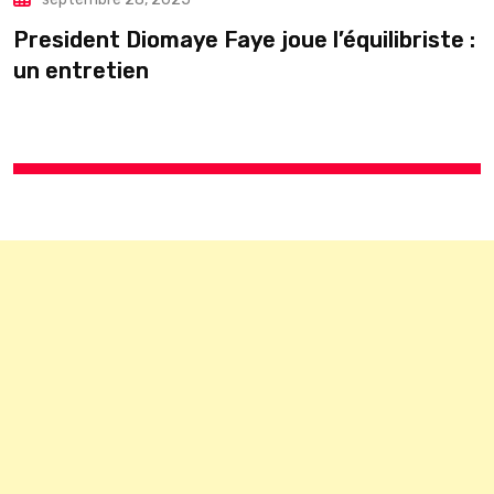
President Diomaye Faye joue l’équilibriste :
U
un entretien
s