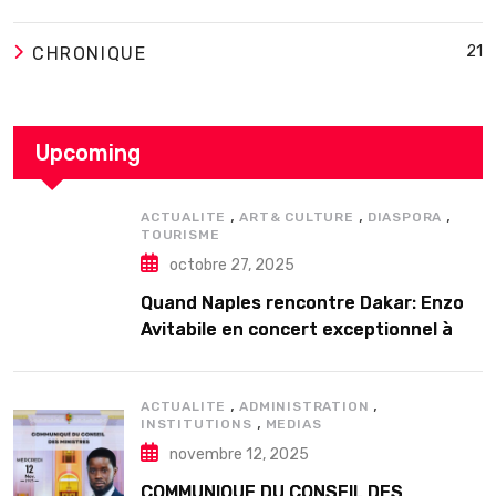
21
CHRONIQUE
Upcoming
,
,
,
ACTUALITE
ART& CULTURE
DIASPORA
TOURISME
octobre 27, 2025
Quand Naples rencontre Dakar: Enzo
Avitabile en concert exceptionnel à
Douta Seck
,
,
ACTUALITE
ADMINISTRATION
,
INSTITUTIONS
MEDIAS
novembre 12, 2025
COMMUNIQUE DU CONSEIL DES