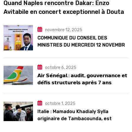
Quand Naples rencontre Dakar: Enzo
Avitabile en concert exceptionnel à Douta
Seck
novembre 12, 2025
COMMUNIQUE DU CONSEIL DES
MINISTRES DU MERCREDI 12 NOVEMBRE
2025
octobre 6, 2025
𝗔𝗶𝗿 𝗦𝗲́𝗻𝗲́𝗴𝗮𝗹 : 𝗮𝘂𝗱𝗶𝘁, 𝗴𝗼𝘂𝘃𝗲𝗿𝗻𝗮𝗻𝗰𝗲 𝗲𝘁
𝗱𝗲́𝗳𝗶𝘀 𝘀𝘁𝗿𝘂𝗰𝘁𝘂𝗿𝗲𝗹𝘀 𝗮𝗽𝗿𝗲̀𝘀 7 𝗮𝗻𝘀
𝗱’𝗲𝘅𝗶𝘀𝘁𝗲𝗻𝗰𝗲
octobre 1, 2025
Italie : Mamadou Khadialy Sylla
originaire de Tambacounda, est
décédé en prison 24 heures après son