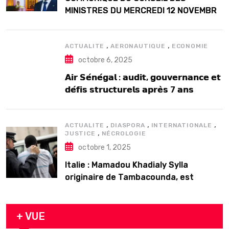
MINISTRES DU MERCREDI 12 NOVEMBRE
2025
,
,
ACTUALITE
AERONAUTIQUE
ECONOMIE
octobre 6, 2025
𝗔𝗶𝗿 𝗦𝗲́𝗻𝗲́𝗴𝗮𝗹 : 𝗮𝘂𝗱𝗶𝘁, 𝗴𝗼𝘂𝘃𝗲𝗿𝗻𝗮𝗻𝗰𝗲 𝗲𝘁
𝗱𝗲́𝗳𝗶𝘀 𝘀𝘁𝗿𝘂𝗰𝘁𝘂𝗿𝗲𝗹𝘀 𝗮𝗽𝗿𝗲̀𝘀 7 𝗮𝗻𝘀
𝗱’𝗲𝘅𝗶𝘀𝘁𝗲𝗻𝗰𝗲
,
,
,
ACTUALITE
DIASPORA
INTERNATIONALE
,
JUSTICE
NÉCROLOGIE
octobre 1, 2025
Italie : Mamadou Khadialy Sylla
originaire de Tambacounda, est
décédé en prison 24 heures après son
arrestation
+ VUE