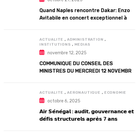
Quand Naples rencontre Dakar: Enzo
Avitabile en concert exceptionnel à
Douta Seck
,
,
ACTUALITE
ADMINISTRATION
,
INSTITUTIONS
MEDIAS
novembre 12, 2025
COMMUNIQUE DU CONSEIL DES
MINISTRES DU MERCREDI 12 NOVEMBRE
2025
,
,
ACTUALITE
AERONAUTIQUE
ECONOMIE
octobre 6, 2025
𝗔𝗶𝗿 𝗦𝗲́𝗻𝗲́𝗴𝗮𝗹 : 𝗮𝘂𝗱𝗶𝘁, 𝗴𝗼𝘂𝘃𝗲𝗿𝗻𝗮𝗻𝗰𝗲 𝗲𝘁
𝗱𝗲́𝗳𝗶𝘀 𝘀𝘁𝗿𝘂𝗰𝘁𝘂𝗿𝗲𝗹𝘀 𝗮𝗽𝗿𝗲̀𝘀 7 𝗮𝗻𝘀
𝗱’𝗲𝘅𝗶𝘀𝘁𝗲𝗻𝗰𝗲