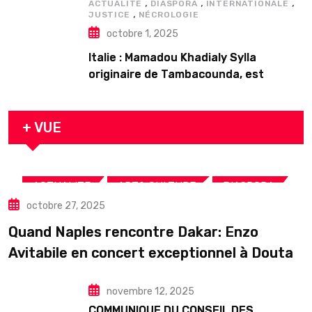
,
,
,
ACTUALITE
DIASPORA
INTERNATIONALE
,
JUSTICE
NÉCROLOGIE
octobre 1, 2025
Italie : Mamadou Khadialy Sylla
originaire de Tambacounda, est
décédé en prison 24 heures après son
arrestation
+ VUE
,
,
,
ACTUALITE
ART& CULTURE
DIASPORA
octobre 27, 2025
TOURISME
Quand Naples rencontre Dakar: Enzo
Avitabile en concert exceptionnel à Douta
Seck
novembre 12, 2025
COMMUNIQUE DU CONSEIL DES