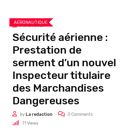
AERONAUTIQUE
mai 21, 2025
Sécurité aérienne :
Prestation de
serment d’un nouvel
Inspecteur titulaire
des Marchandises
Dangereuses
by
La redaction
0
Comments
71
Views