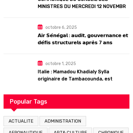
MINISTRES DU MERCREDI 12 NOVEMBRE
2025
octobre 6, 2025
𝗔𝗶𝗿 𝗦𝗲́𝗻𝗲́𝗴𝗮𝗹 : 𝗮𝘂𝗱𝗶𝘁, 𝗴𝗼𝘂𝘃𝗲𝗿𝗻𝗮𝗻𝗰𝗲 𝗲𝘁
𝗱𝗲́𝗳𝗶𝘀 𝘀𝘁𝗿𝘂𝗰𝘁𝘂𝗿𝗲𝗹𝘀 𝗮𝗽𝗿𝗲̀𝘀 7 𝗮𝗻𝘀
𝗱’𝗲𝘅𝗶𝘀𝘁𝗲𝗻𝗰𝗲
octobre 1, 2025
Italie : Mamadou Khadialy Sylla
originaire de Tambacounda, est
décédé en prison 24 heures après son
arrestation
Popular Tags
ACTUALITE
ADMINISTRATION
AERONAUTIQUE
ART& CULTURE
CHRONIQUE