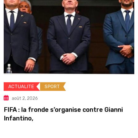
ACTUALITE
SPORT
août 2, 2026
Gu
FA : la fronde s’organise contre Gianni
pa
fantino,