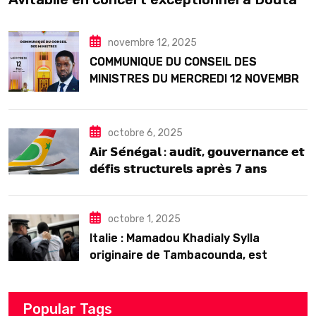
Seck
novembre 12, 2025
COMMUNIQUE DU CONSEIL DES
MINISTRES DU MERCREDI 12 NOVEMBRE
2025
octobre 6, 2025
𝗔𝗶𝗿 𝗦𝗲́𝗻𝗲́𝗴𝗮𝗹 : 𝗮𝘂𝗱𝗶𝘁, 𝗴𝗼𝘂𝘃𝗲𝗿𝗻𝗮𝗻𝗰𝗲 𝗲𝘁
𝗱𝗲́𝗳𝗶𝘀 𝘀𝘁𝗿𝘂𝗰𝘁𝘂𝗿𝗲𝗹𝘀 𝗮𝗽𝗿𝗲̀𝘀 7 𝗮𝗻𝘀
𝗱’𝗲𝘅𝗶𝘀𝘁𝗲𝗻𝗰𝗲
octobre 1, 2025
Italie : Mamadou Khadialy Sylla
originaire de Tambacounda, est
décédé en prison 24 heures après son
arrestation
Popular Tags