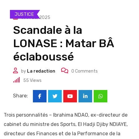
JUSTICE
août 22, 2025
Scandale à la
LONASE : Matar BÂ
éclaboussé
by
La redaction
0
Comments
55
Views
Share:
Youtube
LinkedIn
Whatsapp
Trois personnalités – Ibrahima NDAO, ex-directeur de
cabinet du ministre des Sports, El Hadji Djiby NDIAYE,
directeur des Finances et de la Performance de la