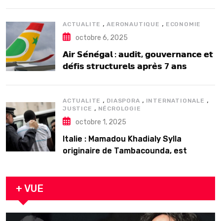
2025
,
,
ACTUALITE
AERONAUTIQUE
ECONOMIE
octobre 6, 2025
𝗔𝗶𝗿 𝗦𝗲́𝗻𝗲́𝗴𝗮𝗹 : 𝗮𝘂𝗱𝗶𝘁, 𝗴𝗼𝘂𝘃𝗲𝗿𝗻𝗮𝗻𝗰𝗲 𝗲𝘁
𝗱𝗲́𝗳𝗶𝘀 𝘀𝘁𝗿𝘂𝗰𝘁𝘂𝗿𝗲𝗹𝘀 𝗮𝗽𝗿𝗲̀𝘀 7 𝗮𝗻𝘀
𝗱’𝗲𝘅𝗶𝘀𝘁𝗲𝗻𝗰𝗲
,
,
,
ACTUALITE
DIASPORA
INTERNATIONALE
,
JUSTICE
NÉCROLOGIE
octobre 1, 2025
Italie : Mamadou Khadialy Sylla
originaire de Tambacounda, est
décédé en prison 24 heures après son
arrestation
+ VUE