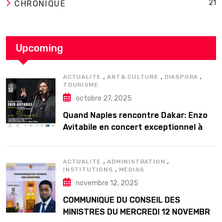
21
CHRONIQUE
Upcoming
,
,
,
ACTUALITE
ART& CULTURE
DIASPORA
TOURISME
octobre 27, 2025
Quand Naples rencontre Dakar: Enzo
Avitabile en concert exceptionnel à
Douta Seck
,
,
ACTUALITE
ADMINISTRATION
,
INSTITUTIONS
MEDIAS
novembre 12, 2025
COMMUNIQUE DU CONSEIL DES
MINISTRES DU MERCREDI 12 NOVEMBRE