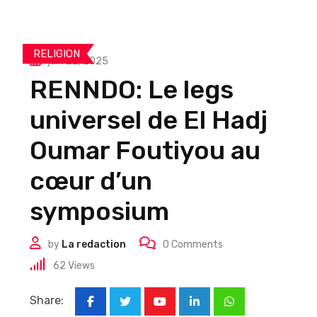
RELIGION
juin 22, 2025
RENNDO: Le legs
universel de El Hadj
Oumar Foutiyou au
cœur d’un
symposium
by
La redaction
0
Comments
62
Views
Share:
Youtube
LinkedIn
Whatsapp