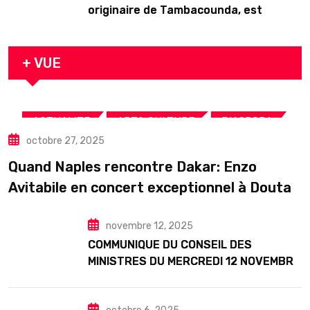
originaire de Tambacounda, est
décédé en prison 24 heures après son
arrestation
+ VUE
,
,
,
ACTUALITE
ART& CULTURE
DIASPORA
octobre 27, 2025
TOURISME
Quand Naples rencontre Dakar: Enzo
Avitabile en concert exceptionnel à Douta
Seck
novembre 12, 2025
COMMUNIQUE DU CONSEIL DES
MINISTRES DU MERCREDI 12 NOVEMBRE
2025