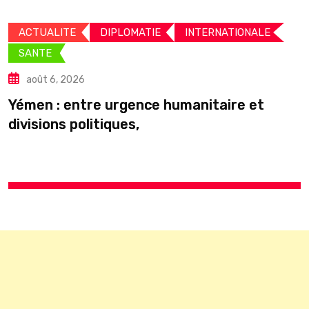
ACTUALITE
DIPLOMATIE
INTERNATIONALE
SANTE
août 6, 2026
C
Yémen : entre urgence humanitaire et
divisions politiques,