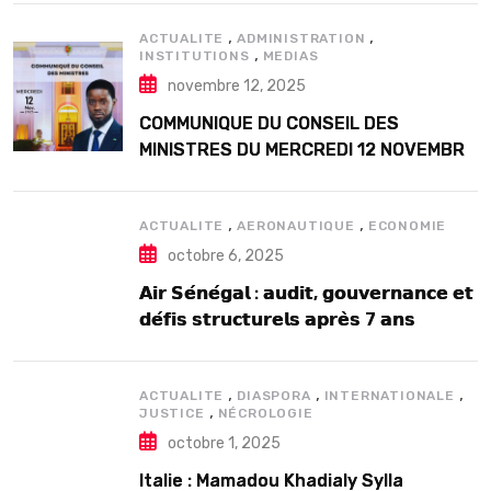
,
,
ACTUALITE
ADMINISTRATION
,
INSTITUTIONS
MEDIAS
novembre 12, 2025
COMMUNIQUE DU CONSEIL DES
MINISTRES DU MERCREDI 12 NOVEMBRE
2025
,
,
ACTUALITE
AERONAUTIQUE
ECONOMIE
octobre 6, 2025
𝗔𝗶𝗿 𝗦𝗲́𝗻𝗲́𝗴𝗮𝗹 : 𝗮𝘂𝗱𝗶𝘁, 𝗴𝗼𝘂𝘃𝗲𝗿𝗻𝗮𝗻𝗰𝗲 𝗲𝘁
𝗱𝗲́𝗳𝗶𝘀 𝘀𝘁𝗿𝘂𝗰𝘁𝘂𝗿𝗲𝗹𝘀 𝗮𝗽𝗿𝗲̀𝘀 7 𝗮𝗻𝘀
𝗱’𝗲𝘅𝗶𝘀𝘁𝗲𝗻𝗰𝗲
,
,
,
ACTUALITE
DIASPORA
INTERNATIONALE
,
JUSTICE
NÉCROLOGIE
octobre 1, 2025
Italie : Mamadou Khadialy Sylla