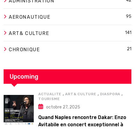
42
ADMINISTRATION
95
AERONAUTIQUE
141
ART& CULTURE
21
CHRONIQUE
Upcoming
,
,
,
ACTUALITE
ART& CULTURE
DIASPORA
TOURISME
octobre 27, 2025
Quand Naples rencontre Dakar: Enzo
Avitabile en concert exceptionnel à
Douta Seck