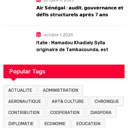
octobre 6, 2025
𝗔𝗶𝗿 𝗦𝗲́𝗻𝗲́𝗴𝗮𝗹 : 𝗮𝘂𝗱𝗶𝘁, 𝗴𝗼𝘂𝘃𝗲𝗿𝗻𝗮𝗻𝗰𝗲 𝗲𝘁
𝗱𝗲́𝗳𝗶𝘀 𝘀𝘁𝗿𝘂𝗰𝘁𝘂𝗿𝗲𝗹𝘀 𝗮𝗽𝗿𝗲̀𝘀 7 𝗮𝗻𝘀
𝗱’𝗲𝘅𝗶𝘀𝘁𝗲𝗻𝗰𝗲
octobre 1, 2025
Italie : Mamadou Khadialy Sylla
originaire de Tambacounda, est
décédé en prison 24 heures après son
arrestation
Popular Tags
ACTUALITE
ADMINISTRATION
AERONAUTIQUE
ART& CULTURE
CHRONIQUE
CONTRIBUTION
COOPERATION
DIASPORA
DIPLOMATIE
ECONOMIE
EDUCATION