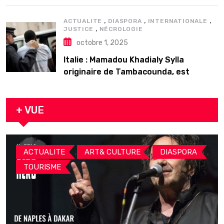
,
,
,
ACTUALITE
DIASPORA
INTERNATIONALE
,
JUSTICE
NÉCROLOGIE
octobre 1, 2025
Italie : Mamadou Khadialy Sylla
originaire de Tambacounda, est
décédé en prison 24 heures après son
arrestation
+ VUE
,
,
,
ACTUALITE
ART& CULTURE
DIASPORA
TOURISME