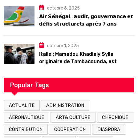
octobre 6, 2025
𝗔𝗶𝗿 𝗦𝗲́𝗻𝗲́𝗴𝗮𝗹 : 𝗮𝘂𝗱𝗶𝘁, 𝗴𝗼𝘂𝘃𝗲𝗿𝗻𝗮𝗻𝗰𝗲 𝗲𝘁
𝗱𝗲́𝗳𝗶𝘀 𝘀𝘁𝗿𝘂𝗰𝘁𝘂𝗿𝗲𝗹𝘀 𝗮𝗽𝗿𝗲̀𝘀 7 𝗮𝗻𝘀
𝗱’𝗲𝘅𝗶𝘀𝘁𝗲𝗻𝗰𝗲
octobre 1, 2025
Italie : Mamadou Khadialy Sylla
originaire de Tambacounda, est
décédé en prison 24 heures après son
arrestation
Popular Tags
ACTUALITE
ADMINISTRATION
AERONAUTIQUE
ART& CULTURE
CHRONIQUE
CONTRIBUTION
COOPERATION
DIASPORA