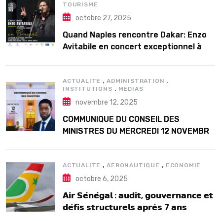
TOURISME
octobre 27, 2025
Quand Naples rencontre Dakar: Enzo
Avitabile en concert exceptionnel à
Douta Seck
,
,
ACTUALITE
ADMINISTRATION
,
INSTITUTIONS
MEDIAS
novembre 12, 2025
COMMUNIQUE DU CONSEIL DES
MINISTRES DU MERCREDI 12 NOVEMBRE
2025
,
,
ACTUALITE
AERONAUTIQUE
ECONOMIE
octobre 6, 2025
𝗔𝗶𝗿 𝗦𝗲́𝗻𝗲́𝗴𝗮𝗹 : 𝗮𝘂𝗱𝗶𝘁, 𝗴𝗼𝘂𝘃𝗲𝗿𝗻𝗮𝗻𝗰𝗲 𝗲𝘁
𝗱𝗲́𝗳𝗶𝘀 𝘀𝘁𝗿𝘂𝗰𝘁𝘂𝗿𝗲𝗹𝘀 𝗮𝗽𝗿𝗲̀𝘀 7 𝗮𝗻𝘀
𝗱’𝗲𝘅𝗶𝘀𝘁𝗲𝗻𝗰𝗲