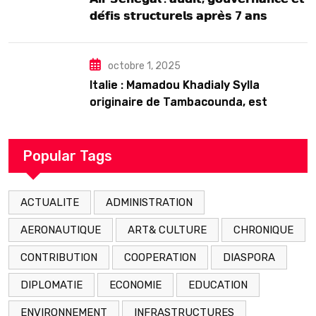
𝗱𝗲́𝗳𝗶𝘀 𝘀𝘁𝗿𝘂𝗰𝘁𝘂𝗿𝗲𝗹𝘀 𝗮𝗽𝗿𝗲̀𝘀 7 𝗮𝗻𝘀
𝗱’𝗲𝘅𝗶𝘀𝘁𝗲𝗻𝗰𝗲
octobre 1, 2025
Italie : Mamadou Khadialy Sylla
originaire de Tambacounda, est
décédé en prison 24 heures après son
arrestation
Popular Tags
ACTUALITE
ADMINISTRATION
AERONAUTIQUE
ART& CULTURE
CHRONIQUE
CONTRIBUTION
COOPERATION
DIASPORA
DIPLOMATIE
ECONOMIE
EDUCATION
ENVIRONNEMENT
INFRASTRUCTURES