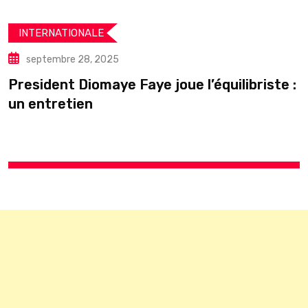
INTERNATIONALE
septembre 28, 2025
President Diomaye Faye joue l’équilibriste :
U
un entretien
s