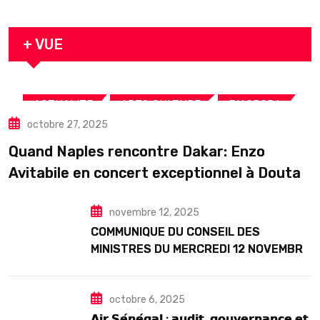
décédé en prison 24 heures après son
arrestation
+ VUE
,
,
,
ACTUALITE
ART& CULTURE
DIASPORA
octobre 27, 2025
TOURISME
Quand Naples rencontre Dakar: Enzo
Avitabile en concert exceptionnel à Douta
Seck
novembre 12, 2025
COMMUNIQUE DU CONSEIL DES
MINISTRES DU MERCREDI 12 NOVEMBRE
2025
octobre 6, 2025
𝗔𝗶𝗿 𝗦𝗲́𝗻𝗲́𝗴𝗮𝗹 : 𝗮𝘂𝗱𝗶𝘁, 𝗴𝗼𝘂𝘃𝗲𝗿𝗻𝗮𝗻𝗰𝗲 𝗲𝘁