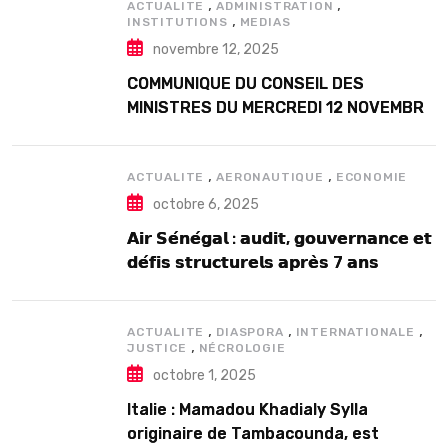
,
,
ACTUALITE
ADMINISTRATION
,
INSTITUTIONS
MEDIAS
novembre 12, 2025
COMMUNIQUE DU CONSEIL DES
MINISTRES DU MERCREDI 12 NOVEMBRE
2025
,
,
ACTUALITE
AERONAUTIQUE
ECONOMIE
octobre 6, 2025
𝗔𝗶𝗿 𝗦𝗲́𝗻𝗲́𝗴𝗮𝗹 : 𝗮𝘂𝗱𝗶𝘁, 𝗴𝗼𝘂𝘃𝗲𝗿𝗻𝗮𝗻𝗰𝗲 𝗲𝘁
𝗱𝗲́𝗳𝗶𝘀 𝘀𝘁𝗿𝘂𝗰𝘁𝘂𝗿𝗲𝗹𝘀 𝗮𝗽𝗿𝗲̀𝘀 7 𝗮𝗻𝘀
𝗱’𝗲𝘅𝗶𝘀𝘁𝗲𝗻𝗰𝗲
,
,
,
ACTUALITE
DIASPORA
INTERNATIONALE
,
JUSTICE
NÉCROLOGIE
octobre 1, 2025
Italie : Mamadou Khadialy Sylla
originaire de Tambacounda, est