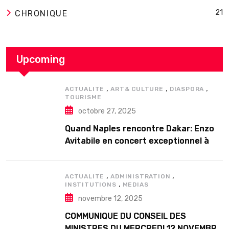
21
CHRONIQUE
Upcoming
,
,
,
ACTUALITE
ART& CULTURE
DIASPORA
TOURISME
octobre 27, 2025
Quand Naples rencontre Dakar: Enzo
Avitabile en concert exceptionnel à
Douta Seck
,
,
ACTUALITE
ADMINISTRATION
,
INSTITUTIONS
MEDIAS
novembre 12, 2025
COMMUNIQUE DU CONSEIL DES
MINISTRES DU MERCREDI 12 NOVEMBRE