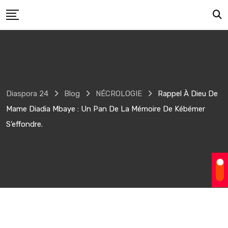
Skip
to
content
Diaspora 24
Blog
NÉCROLOGIE
Rappel À Dieu De
Mame Diadia Mbaye : Un Pan De La Mémoire De Kébémer
S’effondre.