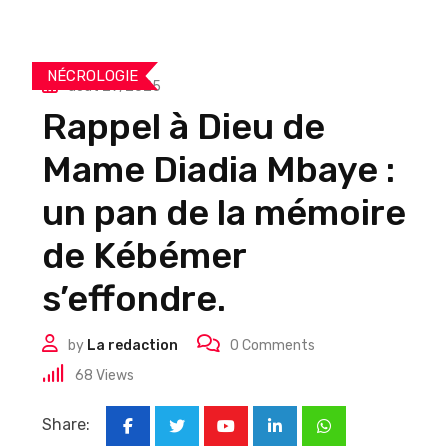
NÉCROLOGIE
août 29, 2025
Rappel à Dieu de
Mame Diadia Mbaye :
un pan de la mémoire
de Kébémer
s’effondre.
by
La redaction
0
Comments
68
Views
Share:
Youtube
LinkedIn
Whatsapp