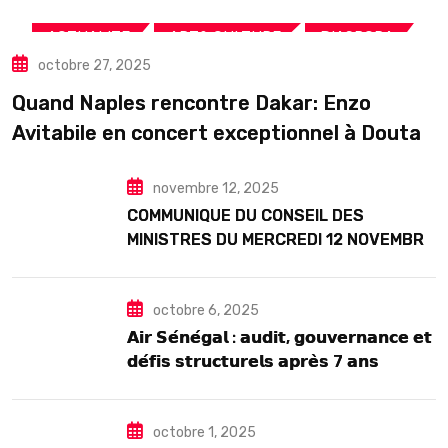
,
,
,
ACTUALITE
ART& CULTURE
DIASPORA
octobre 27, 2025
TOURISME
Quand Naples rencontre Dakar: Enzo
Avitabile en concert exceptionnel à Douta
Seck
novembre 12, 2025
COMMUNIQUE DU CONSEIL DES
MINISTRES DU MERCREDI 12 NOVEMBRE
2025
octobre 6, 2025
𝗔𝗶𝗿 𝗦𝗲́𝗻𝗲́𝗴𝗮𝗹 : 𝗮𝘂𝗱𝗶𝘁, 𝗴𝗼𝘂𝘃𝗲𝗿𝗻𝗮𝗻𝗰𝗲 𝗲𝘁
𝗱𝗲́𝗳𝗶𝘀 𝘀𝘁𝗿𝘂𝗰𝘁𝘂𝗿𝗲𝗹𝘀 𝗮𝗽𝗿𝗲̀𝘀 7 𝗮𝗻𝘀
𝗱’𝗲𝘅𝗶𝘀𝘁𝗲𝗻𝗰𝗲
octobre 1, 2025