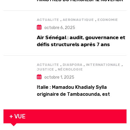
2025
,
,
ACTUALITE
AERONAUTIQUE
ECONOMIE
octobre 6, 2025
𝗔𝗶𝗿 𝗦𝗲́𝗻𝗲́𝗴𝗮𝗹 : 𝗮𝘂𝗱𝗶𝘁, 𝗴𝗼𝘂𝘃𝗲𝗿𝗻𝗮𝗻𝗰𝗲 𝗲𝘁
𝗱𝗲́𝗳𝗶𝘀 𝘀𝘁𝗿𝘂𝗰𝘁𝘂𝗿𝗲𝗹𝘀 𝗮𝗽𝗿𝗲̀𝘀 7 𝗮𝗻𝘀
𝗱’𝗲𝘅𝗶𝘀𝘁𝗲𝗻𝗰𝗲
,
,
,
ACTUALITE
DIASPORA
INTERNATIONALE
,
JUSTICE
NÉCROLOGIE
octobre 1, 2025
Italie : Mamadou Khadialy Sylla
originaire de Tambacounda, est
décédé en prison 24 heures après son
arrestation
+ VUE