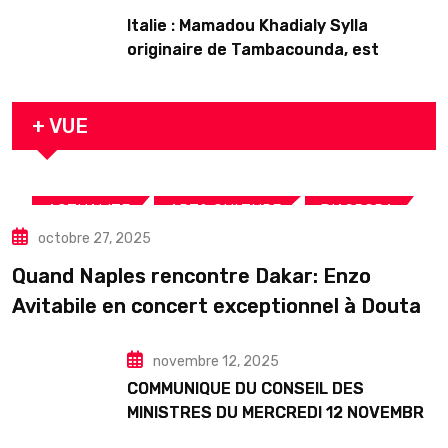
Italie : Mamadou Khadialy Sylla
originaire de Tambacounda, est
décédé en prison 24 heures après son
arrestation
+ VUE
,
,
,
ACTUALITE
ART& CULTURE
DIASPORA
octobre 27, 2025
TOURISME
Quand Naples rencontre Dakar: Enzo
Avitabile en concert exceptionnel à Douta
Seck
novembre 12, 2025
COMMUNIQUE DU CONSEIL DES
MINISTRES DU MERCREDI 12 NOVEMBRE
2025