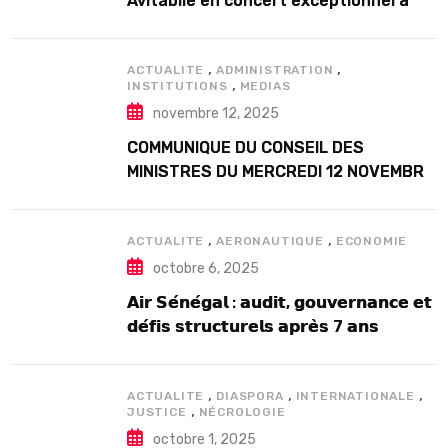
Avitabile en concert exceptionnel à
Douta Seck
,
,
ACTUALITE
ADMINISTRATION
,
INSTITUTIONS
MEDIAS
novembre 12, 2025
COMMUNIQUE DU CONSEIL DES
MINISTRES DU MERCREDI 12 NOVEMBRE
2025
,
,
ACTUALITE
AERONAUTIQUE
ECONOMIE
octobre 6, 2025
𝗔𝗶𝗿 𝗦𝗲́𝗻𝗲́𝗴𝗮𝗹 : 𝗮𝘂𝗱𝗶𝘁, 𝗴𝗼𝘂𝘃𝗲𝗿𝗻𝗮𝗻𝗰𝗲 𝗲𝘁
𝗱𝗲́𝗳𝗶𝘀 𝘀𝘁𝗿𝘂𝗰𝘁𝘂𝗿𝗲𝗹𝘀 𝗮𝗽𝗿𝗲̀𝘀 7 𝗮𝗻𝘀
𝗱’𝗲𝘅𝗶𝘀𝘁𝗲𝗻𝗰𝗲
,
,
,
ACTUALITE
DIASPORA
INTERNATIONALE
,
JUSTICE
NÉCROLOGIE
octobre 1, 2025