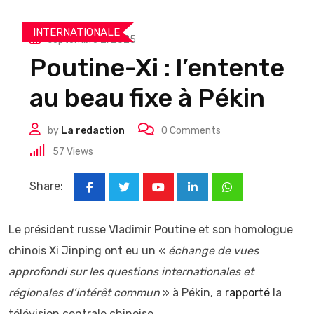
INTERNATIONALE
septembre 2, 2025
Poutine-Xi : l’entente
au beau fixe à Pékin
by
La redaction
0
Comments
57
Views
Share:
Youtube
LinkedIn
Whatsapp
Le président russe Vladimir Poutine et son homologue
chinois Xi Jinping ont eu un «
échange de vues
approfondi sur les questions internationales et
régionales d’intérêt commun
» à Pékin, a
rapporté
la
télévision centrale chinoise.