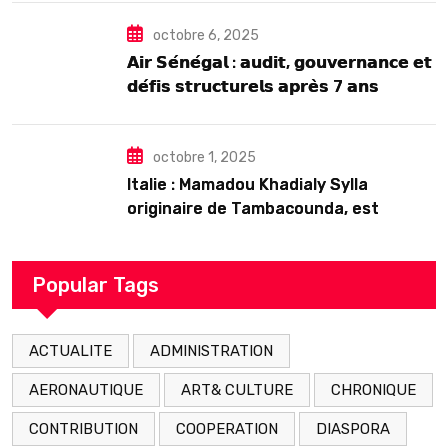
octobre 6, 2025
𝗔𝗶𝗿 𝗦𝗲́𝗻𝗲́𝗴𝗮𝗹 : 𝗮𝘂𝗱𝗶𝘁, 𝗴𝗼𝘂𝘃𝗲𝗿𝗻𝗮𝗻𝗰𝗲 𝗲𝘁
𝗱𝗲́𝗳𝗶𝘀 𝘀𝘁𝗿𝘂𝗰𝘁𝘂𝗿𝗲𝗹𝘀 𝗮𝗽𝗿𝗲̀𝘀 7 𝗮𝗻𝘀
𝗱’𝗲𝘅𝗶𝘀𝘁𝗲𝗻𝗰𝗲
octobre 1, 2025
Italie : Mamadou Khadialy Sylla
originaire de Tambacounda, est
décédé en prison 24 heures après son
arrestation
Popular Tags
ACTUALITE
ADMINISTRATION
AERONAUTIQUE
ART& CULTURE
CHRONIQUE
CONTRIBUTION
COOPERATION
DIASPORA