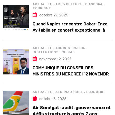
,
,
,
ACTUALITE
ART& CULTURE
DIASPORA
TOURISME
octobre 27, 2025
Quand Naples rencontre Dakar: Enzo
Avitabile en concert exceptionnel à
Douta Seck
,
,
ACTUALITE
ADMINISTRATION
,
INSTITUTIONS
MEDIAS
novembre 12, 2025
COMMUNIQUE DU CONSEIL DES
MINISTRES DU MERCREDI 12 NOVEMBRE
2025
,
,
ACTUALITE
AERONAUTIQUE
ECONOMIE
octobre 6, 2025
𝗔𝗶𝗿 𝗦𝗲́𝗻𝗲́𝗴𝗮𝗹 : 𝗮𝘂𝗱𝗶𝘁, 𝗴𝗼𝘂𝘃𝗲𝗿𝗻𝗮𝗻𝗰𝗲 𝗲𝘁
𝗱𝗲́𝗳𝗶𝘀 𝘀𝘁𝗿𝘂𝗰𝘁𝘂𝗿𝗲𝗹𝘀 𝗮𝗽𝗿𝗲̀𝘀 7 𝗮𝗻𝘀