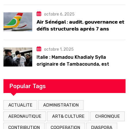
octobre 6, 2025
𝗔𝗶𝗿 𝗦𝗲́𝗻𝗲́𝗴𝗮𝗹 : 𝗮𝘂𝗱𝗶𝘁, 𝗴𝗼𝘂𝘃𝗲𝗿𝗻𝗮𝗻𝗰𝗲 𝗲𝘁
𝗱𝗲́𝗳𝗶𝘀 𝘀𝘁𝗿𝘂𝗰𝘁𝘂𝗿𝗲𝗹𝘀 𝗮𝗽𝗿𝗲̀𝘀 7 𝗮𝗻𝘀
𝗱’𝗲𝘅𝗶𝘀𝘁𝗲𝗻𝗰𝗲
octobre 1, 2025
Italie : Mamadou Khadialy Sylla
originaire de Tambacounda, est
décédé en prison 24 heures après son
arrestation
Popular Tags
ACTUALITE
ADMINISTRATION
AERONAUTIQUE
ART& CULTURE
CHRONIQUE
CONTRIBUTION
COOPERATION
DIASPORA