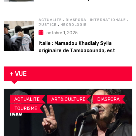
𝗱’𝗲𝘅𝗶𝘀𝘁𝗲𝗻𝗰𝗲
,
,
,
ACTUALITE
DIASPORA
INTERNATIONALE
,
JUSTICE
NÉCROLOGIE
octobre 1, 2025
Italie : Mamadou Khadialy Sylla
originaire de Tambacounda, est
décédé en prison 24 heures après son
arrestation
+ VUE
,
,
,
ACTUALITE
ART& CULTURE
DIASPORA
TOURISME