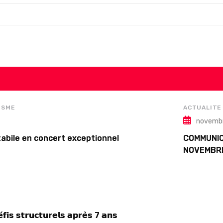
ISME
ACTUALITE
novembr
abile en concert exceptionnel
COMMUNIQ
NOVEMBR
́𝗳𝗶𝘀 𝘀𝘁𝗿𝘂𝗰𝘁𝘂𝗿𝗲𝗹𝘀 𝗮𝗽𝗿𝗲̀𝘀 7 𝗮𝗻𝘀