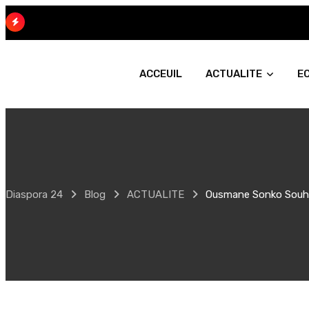
Skip
to
content
ACCEUIL
ACTUALITE
E
Diaspora 24
Blog
ACTUALITE
Ousmane Sonko Souhait