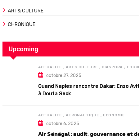
ART& CULTURE
CHRONIQUE
Upcoming
,
,
,
ACTUALITE
ART& CULTURE
DIASPORA
TOUR
octobre 27, 2025
Quand Naples rencontre Dakar: Enzo Avit
à Douta Seck
,
,
ACTUALITE
AERONAUTIQUE
ECONOMIE
octobre 6, 2025
𝗔𝗶𝗿 𝗦𝗲́𝗻𝗲́𝗴𝗮𝗹 : 𝗮𝘂𝗱𝗶𝘁, 𝗴𝗼𝘂𝘃𝗲𝗿𝗻𝗮𝗻𝗰𝗲 𝗲𝘁 𝗱𝗲