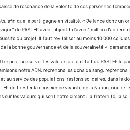
 caisse de résonance de la volonté de ces personnes tombée
nts, afin que le parti gagne en vitalité. « Je lance donc un o
ivique” de PASTEF avec l’objectif d’avoir 1 million d’adhéren
éussite du projet. Il faut revitaliser au moins 10 000 cellu
e, de la bonne gouvernance et de la souveraineté », demande-
re pour conserver les valeurs qui ont fait du PASTEF le parti
namisons notre ADN, reprenons les dons de sang, reprenons l
t au service des populations, restons solidaires, dans le don
TEF doit rester la conscience vivante de la Nation, une réfé
sur les valeurs qui sont notre ciment : la fraternité, la soli