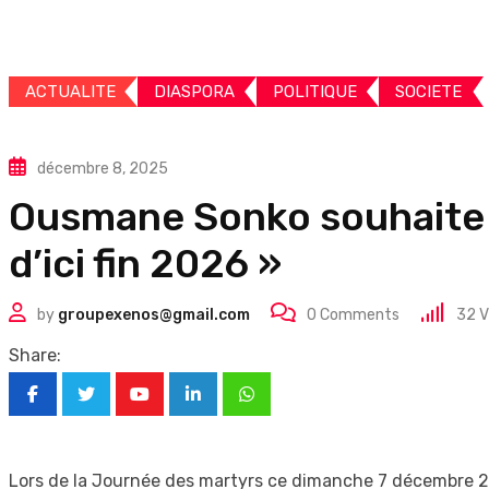
ACTUALITE
DIASPORA
POLITIQUE
SOCIETE
décembre 8, 2025
Ousmane Sonko souhaite qu
d’ici fin 2026 »
by
groupexenos@gmail.com
0
Comments
32
V
Share:
Youtube
LinkedIn
Whatsapp
Lors de la Journée des martyrs ce dimanche 7 décembre 