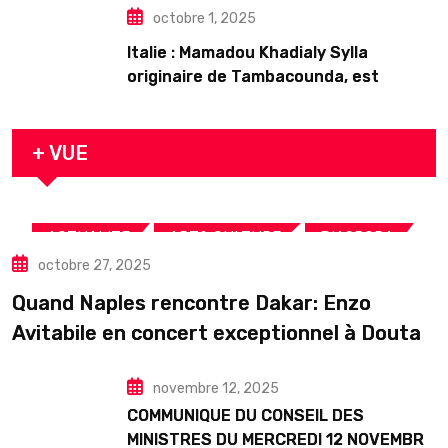
octobre 1, 2025
Italie : Mamadou Khadialy Sylla
originaire de Tambacounda, est
décédé en prison 24 heures après son
arrestation
+ VUE
,
,
,
ACTUALITE
ART& CULTURE
DIASPORA
octobre 27, 2025
TOURISME
Quand Naples rencontre Dakar: Enzo
Avitabile en concert exceptionnel à Douta
Seck
novembre 12, 2025
COMMUNIQUE DU CONSEIL DES
MINISTRES DU MERCREDI 12 NOVEMBRE