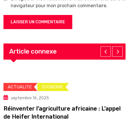
navigateur pour mon prochain commentaire.
Article connexe
ECONOMIE
SPORT
, 2025
septembre 13
agriculture africaine : L’appel
Vincent Komp
ternational
Jackson :