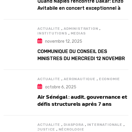
Quand Naples rencontre Dakar: Enzo
Avitabile en concert exceptionnel à
Douta Seck
,
,
ACTUALITE
ADMINISTRATION
,
INSTITUTIONS
MEDIAS
novembre 12, 2025
COMMUNIQUE DU CONSEIL DES
MINISTRES DU MERCREDI 12 NOVEMBRE
2025
,
,
ACTUALITE
AERONAUTIQUE
ECONOMIE
octobre 6, 2025
𝗔𝗶𝗿 𝗦𝗲́𝗻𝗲́𝗴𝗮𝗹 : 𝗮𝘂𝗱𝗶𝘁, 𝗴𝗼𝘂𝘃𝗲𝗿𝗻𝗮𝗻𝗰𝗲 𝗲𝘁
𝗱𝗲́𝗳𝗶𝘀 𝘀𝘁𝗿𝘂𝗰𝘁𝘂𝗿𝗲𝗹𝘀 𝗮𝗽𝗿𝗲̀𝘀 7 𝗮𝗻𝘀
𝗱’𝗲𝘅𝗶𝘀𝘁𝗲𝗻𝗰𝗲
,
,
,
ACTUALITE
DIASPORA
INTERNATIONALE
,
JUSTICE
NÉCROLOGIE