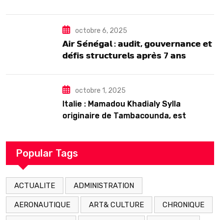
2025
octobre 6, 2025
𝗔𝗶𝗿 𝗦𝗲́𝗻𝗲́𝗴𝗮𝗹 : 𝗮𝘂𝗱𝗶𝘁, 𝗴𝗼𝘂𝘃𝗲𝗿𝗻𝗮𝗻𝗰𝗲 𝗲𝘁
𝗱𝗲́𝗳𝗶𝘀 𝘀𝘁𝗿𝘂𝗰𝘁𝘂𝗿𝗲𝗹𝘀 𝗮𝗽𝗿𝗲̀𝘀 7 𝗮𝗻𝘀
𝗱’𝗲𝘅𝗶𝘀𝘁𝗲𝗻𝗰𝗲
octobre 1, 2025
Italie : Mamadou Khadialy Sylla
originaire de Tambacounda, est
décédé en prison 24 heures après son
arrestation
Popular Tags
ACTUALITE
ADMINISTRATION
AERONAUTIQUE
ART& CULTURE
CHRONIQUE