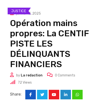
JUSTICE
janvier 13, 2025
Opération mains
propres: La CENTIF
PISTE LES
DÉLINQUANTS
FINANCIERS
by
La redaction
0
Comments
72
Views
Share:
Youtube
LinkedIn
Whatsapp