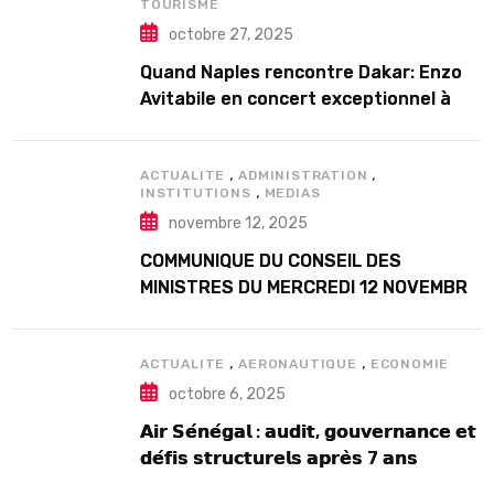
TOURISME
octobre 27, 2025
Quand Naples rencontre Dakar: Enzo
Avitabile en concert exceptionnel à
Douta Seck
,
,
ACTUALITE
ADMINISTRATION
,
INSTITUTIONS
MEDIAS
novembre 12, 2025
COMMUNIQUE DU CONSEIL DES
MINISTRES DU MERCREDI 12 NOVEMBRE
2025
,
,
ACTUALITE
AERONAUTIQUE
ECONOMIE
octobre 6, 2025
𝗔𝗶𝗿 𝗦𝗲́𝗻𝗲́𝗴𝗮𝗹 : 𝗮𝘂𝗱𝗶𝘁, 𝗴𝗼𝘂𝘃𝗲𝗿𝗻𝗮𝗻𝗰𝗲 𝗲𝘁
𝗱𝗲́𝗳𝗶𝘀 𝘀𝘁𝗿𝘂𝗰𝘁𝘂𝗿𝗲𝗹𝘀 𝗮𝗽𝗿𝗲̀𝘀 7 𝗮𝗻𝘀
𝗱’𝗲𝘅𝗶𝘀𝘁𝗲𝗻𝗰𝗲