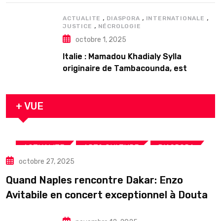
,
,
,
ACTUALITE
DIASPORA
INTERNATIONALE
,
JUSTICE
NÉCROLOGIE
octobre 1, 2025
Italie : Mamadou Khadialy Sylla
originaire de Tambacounda, est
décédé en prison 24 heures après son
arrestation
+ VUE
,
,
,
ACTUALITE
ART& CULTURE
DIASPORA
octobre 27, 2025
TOURISME
Quand Naples rencontre Dakar: Enzo
Avitabile en concert exceptionnel à Douta
Seck