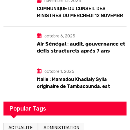
novembre 12, 2025
COMMUNIQUE DU CONSEIL DES
MINISTRES DU MERCREDI 12 NOVEMBRE
2025
octobre 6, 2025
𝗔𝗶𝗿 𝗦𝗲́𝗻𝗲́𝗴𝗮𝗹 : 𝗮𝘂𝗱𝗶𝘁, 𝗴𝗼𝘂𝘃𝗲𝗿𝗻𝗮𝗻𝗰𝗲 𝗲𝘁
𝗱𝗲́𝗳𝗶𝘀 𝘀𝘁𝗿𝘂𝗰𝘁𝘂𝗿𝗲𝗹𝘀 𝗮𝗽𝗿𝗲̀𝘀 7 𝗮𝗻𝘀
𝗱’𝗲𝘅𝗶𝘀𝘁𝗲𝗻𝗰𝗲
octobre 1, 2025
Italie : Mamadou Khadialy Sylla
originaire de Tambacounda, est
décédé en prison 24 heures après son
arrestation
Popular Tags
ACTUALITE
ADMINISTRATION