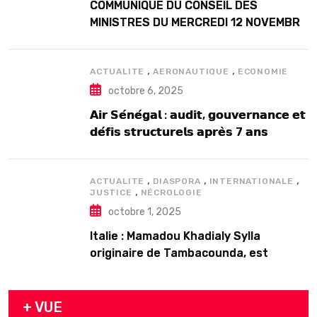
COMMUNIQUE DU CONSEIL DES
MINISTRES DU MERCREDI 12 NOVEMBRE
2025
,
,
ACTUALITE
AERONAUTIQUE
ECONOMIE
octobre 6, 2025
𝗔𝗶𝗿 𝗦𝗲́𝗻𝗲́𝗴𝗮𝗹 : 𝗮𝘂𝗱𝗶𝘁, 𝗴𝗼𝘂𝘃𝗲𝗿𝗻𝗮𝗻𝗰𝗲 𝗲𝘁
𝗱𝗲́𝗳𝗶𝘀 𝘀𝘁𝗿𝘂𝗰𝘁𝘂𝗿𝗲𝗹𝘀 𝗮𝗽𝗿𝗲̀𝘀 7 𝗮𝗻𝘀
𝗱’𝗲𝘅𝗶𝘀𝘁𝗲𝗻𝗰𝗲
,
,
,
ACTUALITE
DIASPORA
INTERNATIONALE
,
JUSTICE
NÉCROLOGIE
octobre 1, 2025
Italie : Mamadou Khadialy Sylla
originaire de Tambacounda, est
décédé en prison 24 heures après son
arrestation
+ VUE