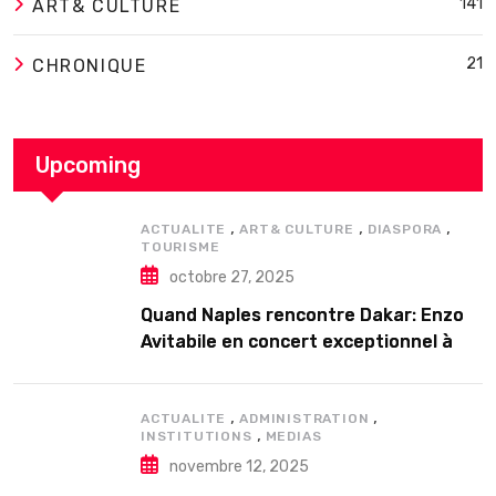
141
ART& CULTURE
21
CHRONIQUE
Upcoming
,
,
,
ACTUALITE
ART& CULTURE
DIASPORA
TOURISME
octobre 27, 2025
Quand Naples rencontre Dakar: Enzo
Avitabile en concert exceptionnel à
Douta Seck
,
,
ACTUALITE
ADMINISTRATION
,
INSTITUTIONS
MEDIAS
novembre 12, 2025