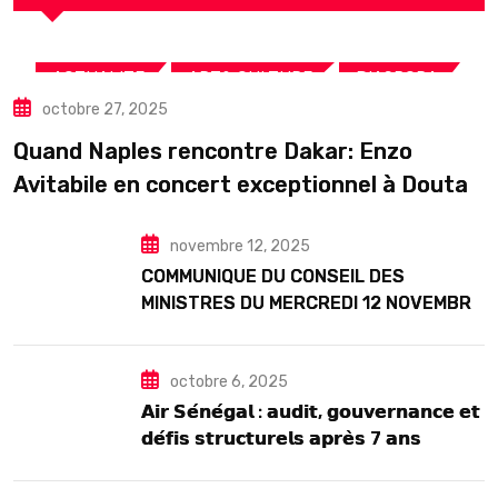
,
,
,
ACTUALITE
ART& CULTURE
DIASPORA
octobre 27, 2025
TOURISME
Quand Naples rencontre Dakar: Enzo
Avitabile en concert exceptionnel à Douta
Seck
novembre 12, 2025
COMMUNIQUE DU CONSEIL DES
MINISTRES DU MERCREDI 12 NOVEMBRE
2025
octobre 6, 2025
𝗔𝗶𝗿 𝗦𝗲́𝗻𝗲́𝗴𝗮𝗹 : 𝗮𝘂𝗱𝗶𝘁, 𝗴𝗼𝘂𝘃𝗲𝗿𝗻𝗮𝗻𝗰𝗲 𝗲𝘁
𝗱𝗲́𝗳𝗶𝘀 𝘀𝘁𝗿𝘂𝗰𝘁𝘂𝗿𝗲𝗹𝘀 𝗮𝗽𝗿𝗲̀𝘀 7 𝗮𝗻𝘀
𝗱’𝗲𝘅𝗶𝘀𝘁𝗲𝗻𝗰𝗲