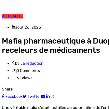
ACTUALITE
août 26, 2025
Mafia pharmaceutique à Duop
receleurs de médicaments
by
La redaction
0
Comments
61
Views
Share:
Youtube
LinkedIn
Whatsapp
Facebook
Twitter
Une véritable mafia s’était installée au cœur même de l’e