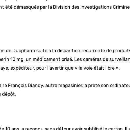
 ont été démasqués par la Division des Investigations Crimi
tion de Duopharm suite à la disparition récurrente de produit
perin 10 mg, un médicament prisé. Les caméras de surveillanc
ye, expéditeur, pour l’avertir que « la voie était libre ».
aire François Diandy, autre magasinier, a prêté son ordinat
u dépôt.
 10 ans, a reconnu sans détour avoir subtilisé le carton. I