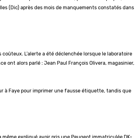
nelles (Dic) après des mois de manquements constatés dans
s coûteux. L’alerte a été déclenchée lorsque le laboratoire
e ont alors parlé : Jean Paul François Olivera, magasinier,
eur à Faye pour imprimer une fausse étiquette, tandis que
l a même expliqué avoir pris une Peugeot immatriculée DK-