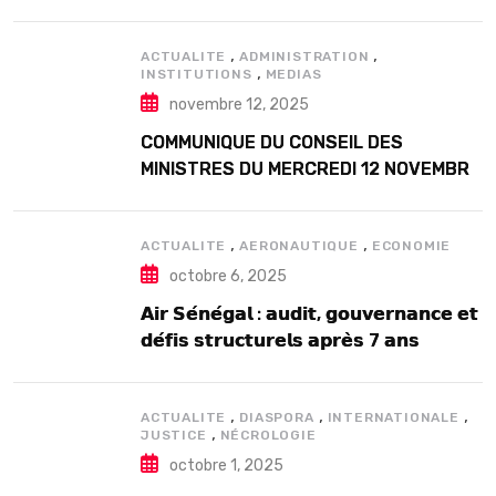
Douta Seck
,
,
ACTUALITE
ADMINISTRATION
,
INSTITUTIONS
MEDIAS
novembre 12, 2025
COMMUNIQUE DU CONSEIL DES
MINISTRES DU MERCREDI 12 NOVEMBRE
2025
,
,
ACTUALITE
AERONAUTIQUE
ECONOMIE
octobre 6, 2025
𝗔𝗶𝗿 𝗦𝗲́𝗻𝗲́𝗴𝗮𝗹 : 𝗮𝘂𝗱𝗶𝘁, 𝗴𝗼𝘂𝘃𝗲𝗿𝗻𝗮𝗻𝗰𝗲 𝗲𝘁
𝗱𝗲́𝗳𝗶𝘀 𝘀𝘁𝗿𝘂𝗰𝘁𝘂𝗿𝗲𝗹𝘀 𝗮𝗽𝗿𝗲̀𝘀 7 𝗮𝗻𝘀
𝗱’𝗲𝘅𝗶𝘀𝘁𝗲𝗻𝗰𝗲
,
,
,
ACTUALITE
DIASPORA
INTERNATIONALE
,
JUSTICE
NÉCROLOGIE
octobre 1, 2025