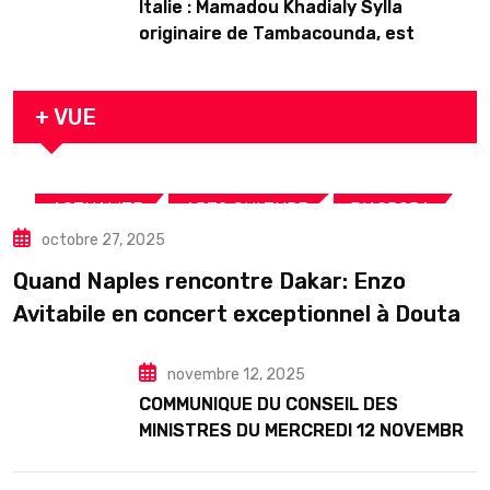
Italie : Mamadou Khadialy Sylla
originaire de Tambacounda, est
décédé en prison 24 heures après son
arrestation
+ VUE
,
,
,
ACTUALITE
ART& CULTURE
DIASPORA
octobre 27, 2025
TOURISME
Quand Naples rencontre Dakar: Enzo
Avitabile en concert exceptionnel à Douta
Seck
novembre 12, 2025
COMMUNIQUE DU CONSEIL DES
MINISTRES DU MERCREDI 12 NOVEMBRE
2025