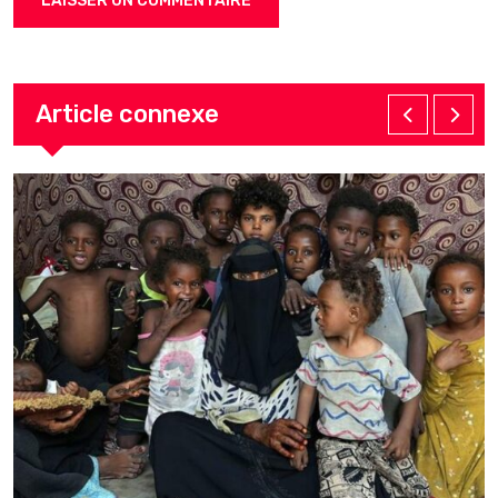
Article connexe
C