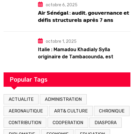
octobre 6, 2025
𝗔𝗶𝗿 𝗦𝗲́𝗻𝗲́𝗴𝗮𝗹 : 𝗮𝘂𝗱𝗶𝘁, 𝗴𝗼𝘂𝘃𝗲𝗿𝗻𝗮𝗻𝗰𝗲 𝗲𝘁
𝗱𝗲́𝗳𝗶𝘀 𝘀𝘁𝗿𝘂𝗰𝘁𝘂𝗿𝗲𝗹𝘀 𝗮𝗽𝗿𝗲̀𝘀 7 𝗮𝗻𝘀
𝗱’𝗲𝘅𝗶𝘀𝘁𝗲𝗻𝗰𝗲
octobre 1, 2025
Italie : Mamadou Khadialy Sylla
originaire de Tambacounda, est
décédé en prison 24 heures après son
arrestation
Popular Tags
ACTUALITE
ADMINISTRATION
AERONAUTIQUE
ART& CULTURE
CHRONIQUE
CONTRIBUTION
COOPERATION
DIASPORA