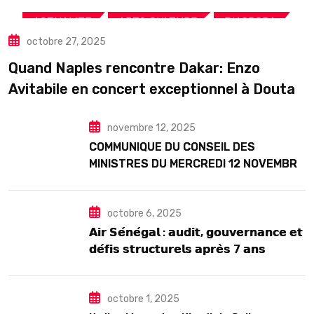
,
,
,
ACTUALITE
ART& CULTURE
DIASPORA
octobre 27, 2025
TOURISME
Quand Naples rencontre Dakar: Enzo
Avitabile en concert exceptionnel à Douta
Seck
novembre 12, 2025
COMMUNIQUE DU CONSEIL DES
MINISTRES DU MERCREDI 12 NOVEMBRE
2025
octobre 6, 2025
𝗔𝗶𝗿 𝗦𝗲́𝗻𝗲́𝗴𝗮𝗹 : 𝗮𝘂𝗱𝗶𝘁, 𝗴𝗼𝘂𝘃𝗲𝗿𝗻𝗮𝗻𝗰𝗲 𝗲𝘁
𝗱𝗲́𝗳𝗶𝘀 𝘀𝘁𝗿𝘂𝗰𝘁𝘂𝗿𝗲𝗹𝘀 𝗮𝗽𝗿𝗲̀𝘀 7 𝗮𝗻𝘀
𝗱’𝗲𝘅𝗶𝘀𝘁𝗲𝗻𝗰𝗲
octobre 1, 2025