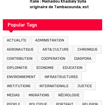
Italie : Mamadou Khadialy Sylla
originaire de Tambacounda, est
décédé en prison 24 heures après son
arrestation
Popular Tags
ACTUALITE
ADMINISTRATION
AERONAUTIQUE
ART& CULTURE
CHRONIQUE
CONTRIBUTION
COOPERATION
DIASPORA
DIPLOMATIE
ECONOMIE
EDUCATION
ENVIRONNEMENT
INFRASTRUCTURES
INSTITUTIONS
INTERNATIONALE
JUSTICE
MEDIAS
MIGRATIONS
NÉCROLOGIE
PEOPLE
POLITIQUE
PORTRAIT
RELIGION