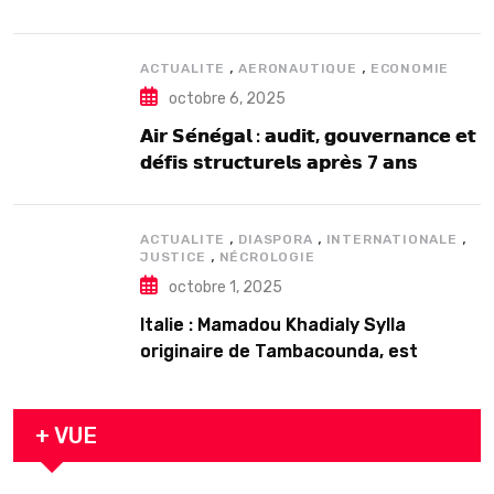
2025
,
,
ACTUALITE
AERONAUTIQUE
ECONOMIE
octobre 6, 2025
𝗔𝗶𝗿 𝗦𝗲́𝗻𝗲́𝗴𝗮𝗹 : 𝗮𝘂𝗱𝗶𝘁, 𝗴𝗼𝘂𝘃𝗲𝗿𝗻𝗮𝗻𝗰𝗲 𝗲𝘁
𝗱𝗲́𝗳𝗶𝘀 𝘀𝘁𝗿𝘂𝗰𝘁𝘂𝗿𝗲𝗹𝘀 𝗮𝗽𝗿𝗲̀𝘀 7 𝗮𝗻𝘀
𝗱’𝗲𝘅𝗶𝘀𝘁𝗲𝗻𝗰𝗲
,
,
,
ACTUALITE
DIASPORA
INTERNATIONALE
,
JUSTICE
NÉCROLOGIE
octobre 1, 2025
Italie : Mamadou Khadialy Sylla
originaire de Tambacounda, est
décédé en prison 24 heures après son
arrestation
+ VUE