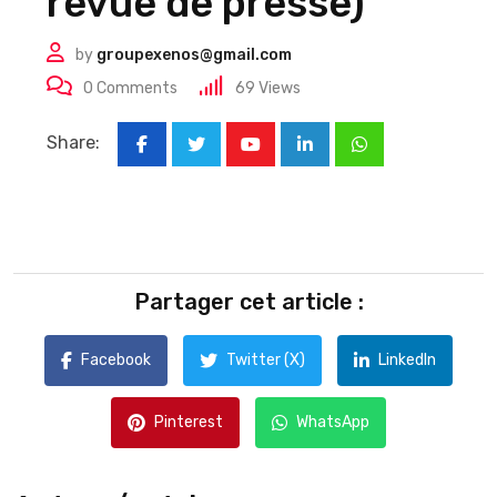
revue de presse)
by
groupexenos@gmail.com
0
Comments
69
Views
Share:
Youtube
LinkedIn
Whatsapp
Partager cet article :
Facebook
Twitter (X)
LinkedIn
Pinterest
WhatsApp