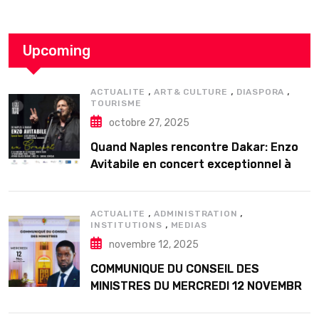
Upcoming
,
,
,
ACTUALITE
ART& CULTURE
DIASPORA
TOURISME
octobre 27, 2025
Quand Naples rencontre Dakar: Enzo
Avitabile en concert exceptionnel à
Douta Seck
,
,
ACTUALITE
ADMINISTRATION
,
INSTITUTIONS
MEDIAS
novembre 12, 2025
COMMUNIQUE DU CONSEIL DES
MINISTRES DU MERCREDI 12 NOVEMBRE
2025