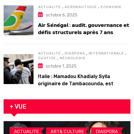
,
,
ACTUALITE
AERONAUTIQUE
ECONOMIE
octobre 6, 2025
𝗔𝗶𝗿 𝗦𝗲́𝗻𝗲́𝗴𝗮𝗹 : 𝗮𝘂𝗱𝗶𝘁, 𝗴𝗼𝘂𝘃𝗲𝗿𝗻𝗮𝗻𝗰𝗲 𝗲𝘁
𝗱𝗲́𝗳𝗶𝘀 𝘀𝘁𝗿𝘂𝗰𝘁𝘂𝗿𝗲𝗹𝘀 𝗮𝗽𝗿𝗲̀𝘀 7 𝗮𝗻𝘀
𝗱’𝗲𝘅𝗶𝘀𝘁𝗲𝗻𝗰𝗲
,
,
,
ACTUALITE
DIASPORA
INTERNATIONALE
,
JUSTICE
NÉCROLOGIE
octobre 1, 2025
Italie : Mamadou Khadialy Sylla
originaire de Tambacounda, est
décédé en prison 24 heures après son
arrestation
+ VUE
,
,
,
ACTUALITE
ART& CULTURE
DIASPORA