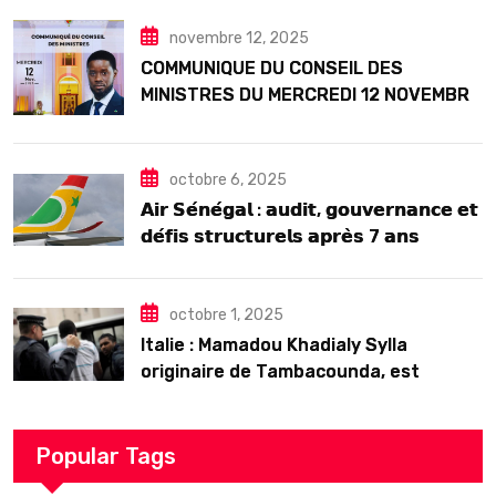
Seck
novembre 12, 2025
COMMUNIQUE DU CONSEIL DES
MINISTRES DU MERCREDI 12 NOVEMBRE
2025
octobre 6, 2025
𝗔𝗶𝗿 𝗦𝗲́𝗻𝗲́𝗴𝗮𝗹 : 𝗮𝘂𝗱𝗶𝘁, 𝗴𝗼𝘂𝘃𝗲𝗿𝗻𝗮𝗻𝗰𝗲 𝗲𝘁
𝗱𝗲́𝗳𝗶𝘀 𝘀𝘁𝗿𝘂𝗰𝘁𝘂𝗿𝗲𝗹𝘀 𝗮𝗽𝗿𝗲̀𝘀 7 𝗮𝗻𝘀
𝗱’𝗲𝘅𝗶𝘀𝘁𝗲𝗻𝗰𝗲
octobre 1, 2025
Italie : Mamadou Khadialy Sylla
originaire de Tambacounda, est
décédé en prison 24 heures après son
arrestation
Popular Tags