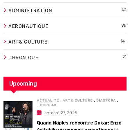
42
ADMINISTRATION
95
AERONAUTIQUE
141
ART& CULTURE
21
CHRONIQUE
Upcoming
,
,
,
ACTUALITE
ART& CULTURE
DIASPORA
TOURISME
octobre 27, 2025
Quand Naples rencontre Dakar: Enzo
Avitabile en concert exceptionnel à