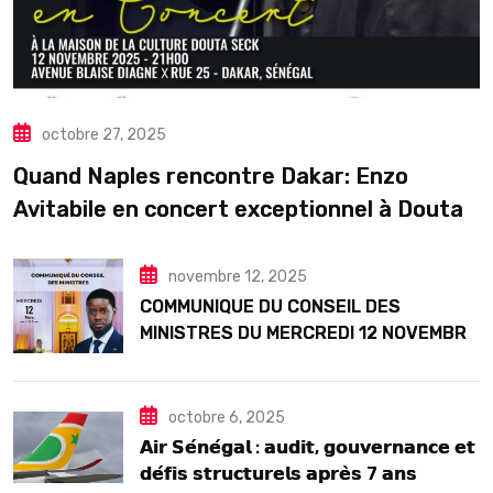
octobre 27, 2025
Quand Naples rencontre Dakar: Enzo
Avitabile en concert exceptionnel à Douta
Seck
novembre 12, 2025
COMMUNIQUE DU CONSEIL DES
MINISTRES DU MERCREDI 12 NOVEMBRE
2025
octobre 6, 2025
𝗔𝗶𝗿 𝗦𝗲́𝗻𝗲́𝗴𝗮𝗹 : 𝗮𝘂𝗱𝗶𝘁, 𝗴𝗼𝘂𝘃𝗲𝗿𝗻𝗮𝗻𝗰𝗲 𝗲𝘁
𝗱𝗲́𝗳𝗶𝘀 𝘀𝘁𝗿𝘂𝗰𝘁𝘂𝗿𝗲𝗹𝘀 𝗮𝗽𝗿𝗲̀𝘀 7 𝗮𝗻𝘀