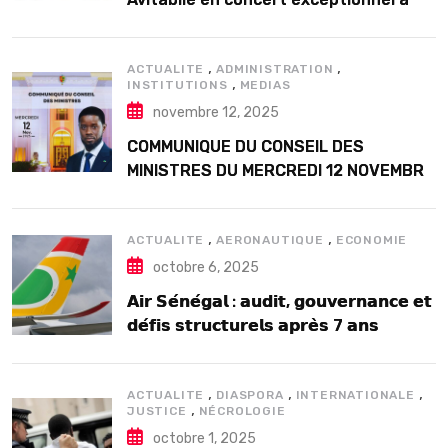
Douta Seck
,
,
ACTUALITE
ADMINISTRATION
,
INSTITUTIONS
MEDIAS
novembre 12, 2025
COMMUNIQUE DU CONSEIL DES
MINISTRES DU MERCREDI 12 NOVEMBRE
2025
,
,
ACTUALITE
AERONAUTIQUE
ECONOMIE
octobre 6, 2025
𝗔𝗶𝗿 𝗦𝗲́𝗻𝗲́𝗴𝗮𝗹 : 𝗮𝘂𝗱𝗶𝘁, 𝗴𝗼𝘂𝘃𝗲𝗿𝗻𝗮𝗻𝗰𝗲 𝗲𝘁
𝗱𝗲́𝗳𝗶𝘀 𝘀𝘁𝗿𝘂𝗰𝘁𝘂𝗿𝗲𝗹𝘀 𝗮𝗽𝗿𝗲̀𝘀 7 𝗮𝗻𝘀
𝗱’𝗲𝘅𝗶𝘀𝘁𝗲𝗻𝗰𝗲
,
,
,
ACTUALITE
DIASPORA
INTERNATIONALE
,
JUSTICE
NÉCROLOGIE
octobre 1, 2025