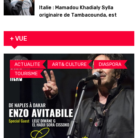
Italie : Mamadou Khadialy Sylla
originaire de Tambacounda, est
décédé en prison 24 heures après son
arrestation
+ VUE
,
,
,
ACTUALITE
ART& CULTURE
DIASPORA
TOURISME