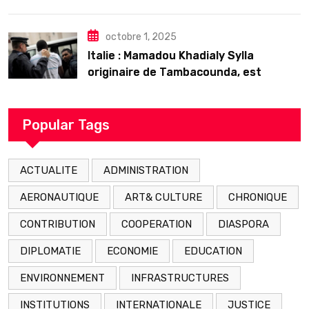
𝗱’𝗲𝘅𝗶𝘀𝘁𝗲𝗻𝗰𝗲
octobre 1, 2025
Italie : Mamadou Khadialy Sylla
originaire de Tambacounda, est
décédé en prison 24 heures après son
arrestation
Popular Tags
ACTUALITE
ADMINISTRATION
AERONAUTIQUE
ART& CULTURE
CHRONIQUE
CONTRIBUTION
COOPERATION
DIASPORA
DIPLOMATIE
ECONOMIE
EDUCATION
ENVIRONNEMENT
INFRASTRUCTURES
INSTITUTIONS
INTERNATIONALE
JUSTICE