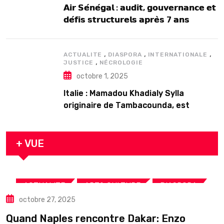
𝗔𝗶𝗿 𝗦𝗲́𝗻𝗲́𝗴𝗮𝗹 : 𝗮𝘂𝗱𝗶𝘁, 𝗴𝗼𝘂𝘃𝗲𝗿𝗻𝗮𝗻𝗰𝗲 𝗲𝘁
𝗱𝗲́𝗳𝗶𝘀 𝘀𝘁𝗿𝘂𝗰𝘁𝘂𝗿𝗲𝗹𝘀 𝗮𝗽𝗿𝗲̀𝘀 7 𝗮𝗻𝘀
𝗱’𝗲𝘅𝗶𝘀𝘁𝗲𝗻𝗰𝗲
,
,
,
ACTUALITE
DIASPORA
INTERNATIONALE
,
JUSTICE
NÉCROLOGIE
octobre 1, 2025
Italie : Mamadou Khadialy Sylla
originaire de Tambacounda, est
décédé en prison 24 heures après son
arrestation
+ VUE
,
,
,
ACTUALITE
ART& CULTURE
DIASPORA
octobre 27, 2025
TOURISME
Quand Naples rencontre Dakar: Enzo