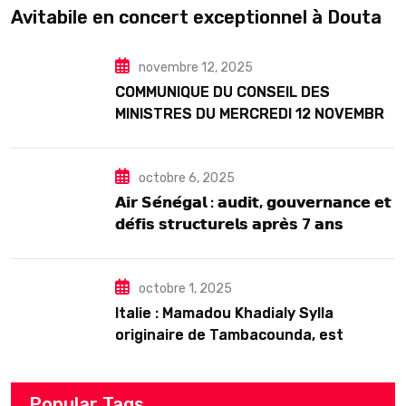
Avitabile en concert exceptionnel à Douta
Seck
novembre 12, 2025
COMMUNIQUE DU CONSEIL DES
MINISTRES DU MERCREDI 12 NOVEMBRE
2025
octobre 6, 2025
𝗔𝗶𝗿 𝗦𝗲́𝗻𝗲́𝗴𝗮𝗹 : 𝗮𝘂𝗱𝗶𝘁, 𝗴𝗼𝘂𝘃𝗲𝗿𝗻𝗮𝗻𝗰𝗲 𝗲𝘁
𝗱𝗲́𝗳𝗶𝘀 𝘀𝘁𝗿𝘂𝗰𝘁𝘂𝗿𝗲𝗹𝘀 𝗮𝗽𝗿𝗲̀𝘀 7 𝗮𝗻𝘀
𝗱’𝗲𝘅𝗶𝘀𝘁𝗲𝗻𝗰𝗲
octobre 1, 2025
Italie : Mamadou Khadialy Sylla
originaire de Tambacounda, est
décédé en prison 24 heures après son
arrestation
Popular Tags