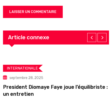
Article connexe
INTERNATIONALE
septembre 28, 2025
President Diomaye Faye joue l’équilibriste :
U
un entretien
s