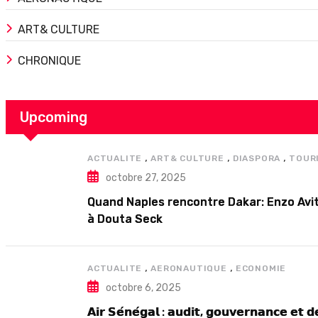
ART& CULTURE
CHRONIQUE
Upcoming
,
,
,
ACTUALITE
ART& CULTURE
DIASPORA
TOUR
octobre 27, 2025
Quand Naples rencontre Dakar: Enzo Avit
à Douta Seck
,
,
ACTUALITE
AERONAUTIQUE
ECONOMIE
octobre 6, 2025
𝗔𝗶𝗿 𝗦𝗲́𝗻𝗲́𝗴𝗮𝗹 : 𝗮𝘂𝗱𝗶𝘁, 𝗴𝗼𝘂𝘃𝗲𝗿𝗻𝗮𝗻𝗰𝗲 𝗲𝘁 𝗱𝗲