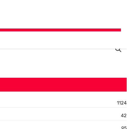
SÉ
1124
42
95