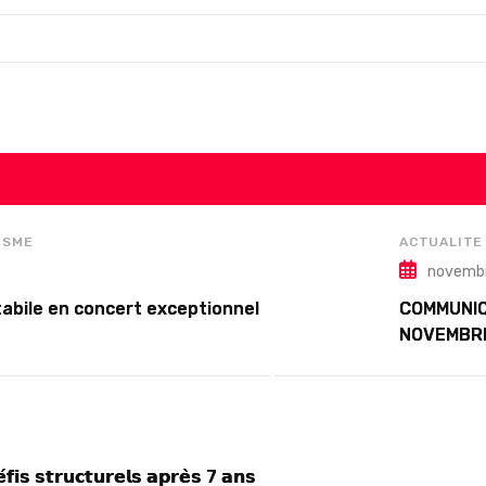
ISME
ACTUALITE
novembr
abile en concert exceptionnel
COMMUNIQ
NOVEMBR
́𝗳𝗶𝘀 𝘀𝘁𝗿𝘂𝗰𝘁𝘂𝗿𝗲𝗹𝘀 𝗮𝗽𝗿𝗲̀𝘀 7 𝗮𝗻𝘀