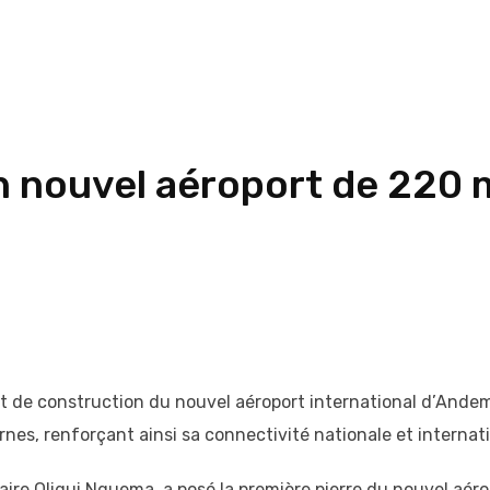
n nouvel aéroport de 220 m
t de construction du nouvel aéroport international d’Andem 
rnes, renforçant ainsi sa connectivité nationale et internat
otaire Oligui Nguema, a posé la première pierre du nouvel aé