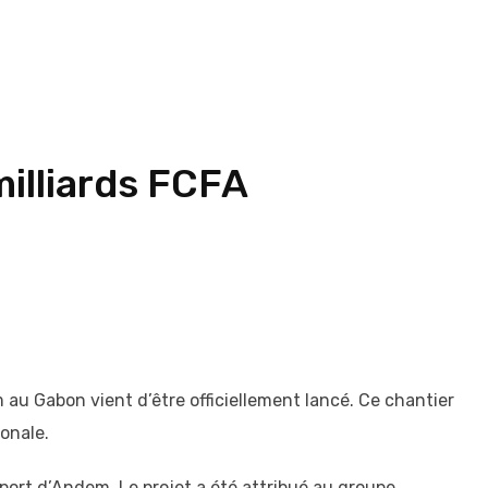
illiards FCFA
au Gabon vient d’être officiellement lancé. Ce chantier
ionale.
roport d’Andem. Le projet a été attribué au groupe