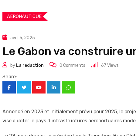
AERONAUTIQUE
avril 5, 2025
Le Gabon va construire u
by
La redaction
0
Comments
67
Views
Share:
Youtube
LinkedIn
Whatsapp
Annoncé en 2023 et initialement prévu pour 2025, le proje
vise à doter le pays d’infrastructures aéroportuaires mode
Le 28 mars dernier, le président de la Transition, Brice Cl