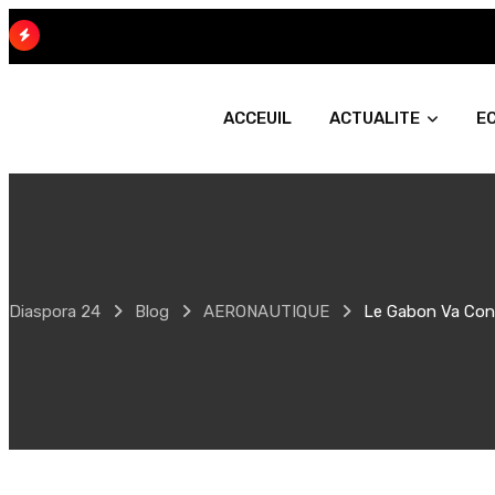
Skip
to
content
ACCEUIL
ACTUALITE
E
Diaspora 24
Blog
AERONAUTIQUE
Le Gabon Va Cons