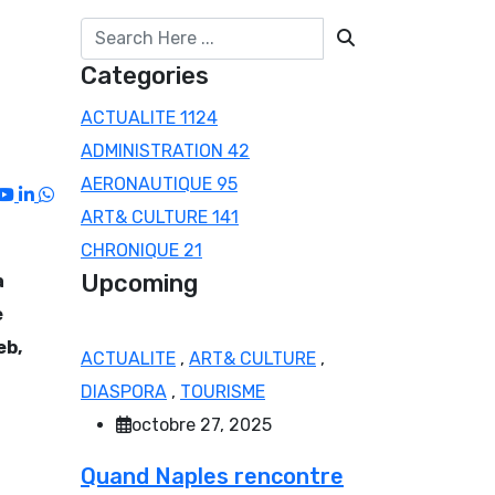
Categories
ACTUALITE
1124
ADMINISTRATION
42
AERONAUTIQUE
95
Youtube
LinkedIn
Whatsapp
ART& CULTURE
141
CHRONIQUE
21
Upcoming
a
e
eb,
ACTUALITE
,
ART& CULTURE
,
DIASPORA
,
TOURISME
octobre 27, 2025
Quand Naples rencontre